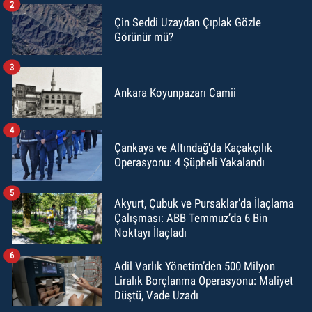
2
Çin Seddi Uzaydan Çıplak Gözle
Görünür mü?
3
Ankara Koyunpazarı Camii
4
Çankaya ve Altındağ'da Kaçakçılık
Operasyonu: 4 Şüpheli Yakalandı
5
Akyurt, Çubuk ve Pursaklar’da İlaçlama
Çalışması: ABB Temmuz’da 6 Bin
Noktayı İlaçladı
6
Adil Varlık Yönetim’den 500 Milyon
Liralık Borçlanma Operasyonu: Maliyet
Düştü, Vade Uzadı