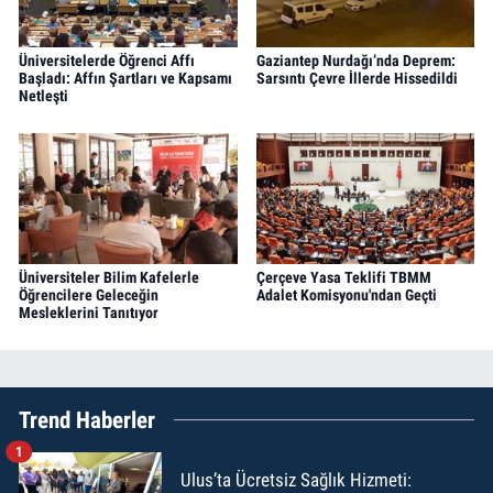
Üniversitelerde Öğrenci Affı
Gaziantep Nurdağı’nda Deprem:
Başladı: Affın Şartları ve Kapsamı
Sarsıntı Çevre İllerde Hissedildi
Netleşti
Üniversiteler Bilim Kafelerle
Çerçeve Yasa Teklifi TBMM
Öğrencilere Geleceğin
Adalet Komisyonu'ndan Geçti
Mesleklerini Tanıtıyor
Trend Haberler
1
Ulus’ta Ücretsiz Sağlık Hizmeti: