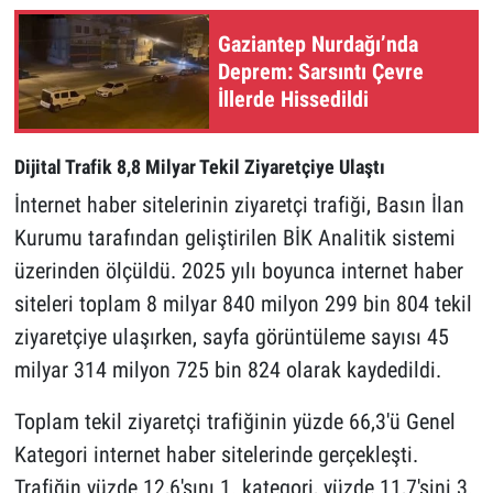
Gaziantep Nurdağı’nda
Deprem: Sarsıntı Çevre
İllerde Hissedildi
Dijital Trafik 8,8 Milyar Tekil Ziyaretçiye Ulaştı
İnternet haber sitelerinin ziyaretçi trafiği, Basın İlan
Kurumu tarafından geliştirilen BİK Analitik sistemi
üzerinden ölçüldü. 2025 yılı boyunca internet haber
siteleri toplam 8 milyar 840 milyon 299 bin 804 tekil
ziyaretçiye ulaşırken, sayfa görüntüleme sayısı 45
milyar 314 milyon 725 bin 824 olarak kaydedildi.
Toplam tekil ziyaretçi trafiğinin yüzde 66,3'ü Genel
Kategori internet haber sitelerinde gerçekleşti.
Trafiğin yüzde 12,6'sını 1. kategori, yüzde 11,7'sini 3.