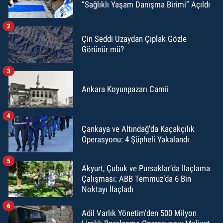
“Sağlıklı Yaşam Danışma Birimi” Açıldı
2
Çin Seddi Uzaydan Çıplak Gözle
Görünür mü?
3
Ankara Koyunpazarı Camii
4
Çankaya ve Altındağ'da Kaçakçılık
Operasyonu: 4 Şüpheli Yakalandı
5
Akyurt, Çubuk ve Pursaklar’da İlaçlama
Çalışması: ABB Temmuz’da 6 Bin
Noktayı İlaçladı
6
Adil Varlık Yönetim’den 500 Milyon