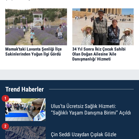
Mamak'taki Lavanta Şenliği İlçe
34 Yıl Sonra İkiz Çocuk Sahibi
Sakinlerinden Yoğun İlgi Gördü
Olan Doğan Ailesine 'Aile
Danışmanlığı' Hizmeti
Trend Haberler
1
Ulus’ta Ücretsiz Sağlık Hizmeti:
“Sağlıklı Yaşam Danışma Birimi” Açıldı
2
Çin Seddi Uzaydan Çıplak Gözle