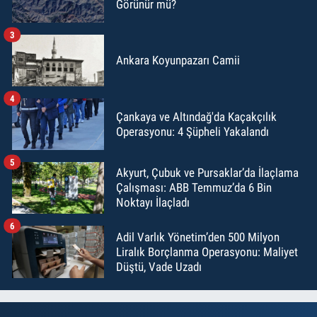
Görünür mü?
3
Ankara Koyunpazarı Camii
4
Çankaya ve Altındağ'da Kaçakçılık
Operasyonu: 4 Şüpheli Yakalandı
5
Akyurt, Çubuk ve Pursaklar’da İlaçlama
Çalışması: ABB Temmuz’da 6 Bin
Noktayı İlaçladı
6
Adil Varlık Yönetim’den 500 Milyon
Liralık Borçlanma Operasyonu: Maliyet
Düştü, Vade Uzadı