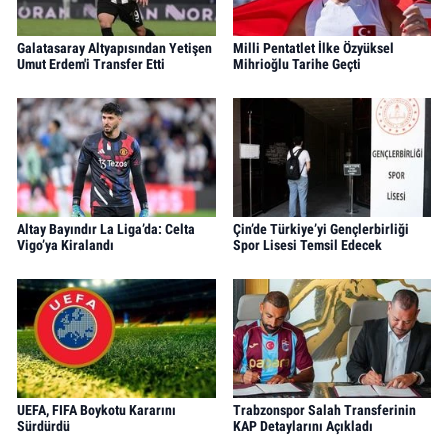
Galatasaray Altyapısından Yetişen
Milli Pentatlet İlke Özyüksel
Umut Erdem'i Transfer Etti
Mihrioğlu Tarihe Geçti
Altay Bayındır La Liga’da: Celta
Çin’de Türkiye’yi Gençlerbirliği
Vigo’ya Kiralandı
Spor Lisesi Temsil Edecek
UEFA, FIFA Boykotu Kararını
Trabzonspor Salah Transferinin
Sürdürdü
KAP Detaylarını Açıkladı