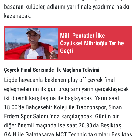
başaran kulüpler, adlarını yarı finale yazdırma hakkı
kazanacak.
Milli Pentatlet İlke
Özyüksel Mihrioğlu Tarihe
Geçti
Çeyrek Final Serisinde İlk Maçların Takvimi
Ligde heyecanla beklenen play-off çeyrek final
eşleşmelerinin ilk gün programı yarın gerçekleşecek
iki önemli karşılaşma ile başlayacak. Yarın saat
18.00'de Bahçeşehir Koleji ile Trabzonspor, Sinan
Erdem Spor Salonu'nda karşılaşacak. Günün bir
diğer önemli maçında ise saat 20.30'da Beşiktaş
GAİN ile Galatasaray MCT Technic takımları Beşiktaş