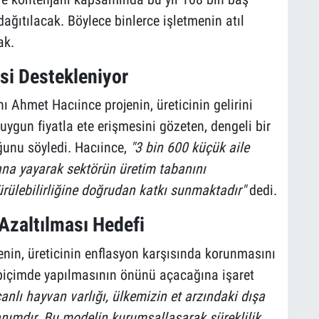
dağıtılacak. Böylece binlerce işletmenin atıl
ak.
si Destekleniyor
 Ahmet Hacıince projenin, üreticinin gelirini
ygun fiyatla ete erişmesini gözeten, dengeli bir
unu söyledi. Hacıince,
"3 bin 600 küçük aile
ana yayarak sektörün üretim tabanını
ürülebilirliğine doğrudan katkı sunmaktadır"
dedi.
 Azaltılması Hedefi
jenin, üreticinin enflasyon karşısında korunmasını
 biçimde yapılmasının önünü açacağına işaret
nlı hayvan varlığı, ülkemizin et arzındaki dışa
zanımdır. Bu modelin kurumsallaşarak süreklilik