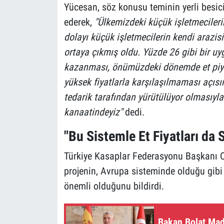
Yücesan, söz konusu teminin yerli besici
ederek,
"Ülkemizdeki küçük işletmeciler
dolayı küçük işletmecilerin kendi arazi
ortaya çıkmış oldu. Yüzde 26 gibi bir uyg
kazanması, önümüzdeki dönemde et piyasa
yüksek fiyatlarla karşılaşılmaması açısı
tedarik tarafından yürütülüyor olmasıyl
kanaatindeyiz"
dedi.
"Bu Sistemle Et Fiyatları da 
Türkiye Kasaplar Federasyonu Başkanı O
projenin, Avrupa sisteminde olduğu gibi
önemli olduğunu bildirdi.
Bakan Bolat Madr