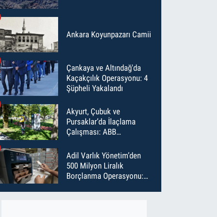
Ankara Koyunpazarı Camii
Çankaya ve Altındağ'da
Kaçakçılık Operasyonu: 4
Şüpheli Yakalandı
Akyurt, Çubuk ve
Pursaklar’da İlaçlama
Çalışması: ABB
Temmuz’da 6 Bin Noktayı
İlaçladı
Adil Varlık Yönetim’den
500 Milyon Liralık
Borçlanma Operasyonu:
Maliyet Düştü, Vade Uzadı