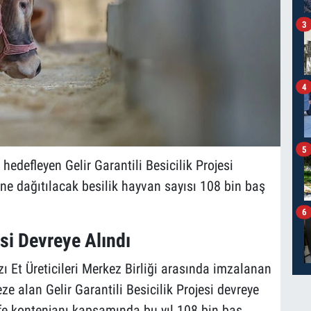
3
4
5
 hedefleyen Gelir Garantili Besicilik Projesi
ne dağıtılacak besilik hayvan sayısı 108 bin baş
6
esi Devreye Alındı
ı Et Üreticileri Merkez Birliği arasında imzalanan
ze alan Gelir Garantili Besicilik Projesi devreye
rife kontenjanı kapsamında bu yıl 108 bin baş