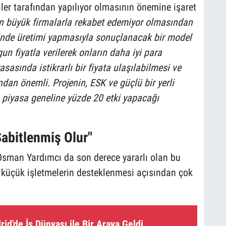
ler tarafından yapılıyor olmasının önemine işaret
in büyük firmalarla rekabet edemiyor olmasından
sinde üretimi yapmasıyla sonuçlanacak bir model
un fiyatla verilerek onların daha iyi para
sında istikrarlı bir fiyata ulaşılabilmesi ve
ndan önemli. Projenin, ESK ve güçlü bir yerli
a piyasa geneline yüzde 20 etki yapacağı
Sabitlenmiş Olur"
sman Yardımcı da son derece yararlı olan bu
 küçük işletmelerin desteklenmesi açısından çok
id'de İş Dünyası ile Bir Araya Geldi