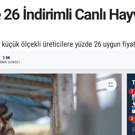
 26 İndirimli Canlı Ha
le küçük ölçekli üreticilere yüzde 26 uygun fiya
3 DK
NMA SÜRESI
T
1
2