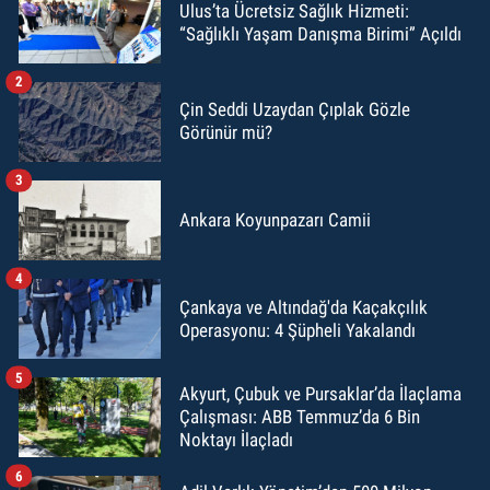
Ulus’ta Ücretsiz Sağlık Hizmeti:
“Sağlıklı Yaşam Danışma Birimi” Açıldı
2
Çin Seddi Uzaydan Çıplak Gözle
Görünür mü?
3
Ankara Koyunpazarı Camii
4
Çankaya ve Altındağ'da Kaçakçılık
Operasyonu: 4 Şüpheli Yakalandı
5
Akyurt, Çubuk ve Pursaklar’da İlaçlama
Çalışması: ABB Temmuz’da 6 Bin
Noktayı İlaçladı
6