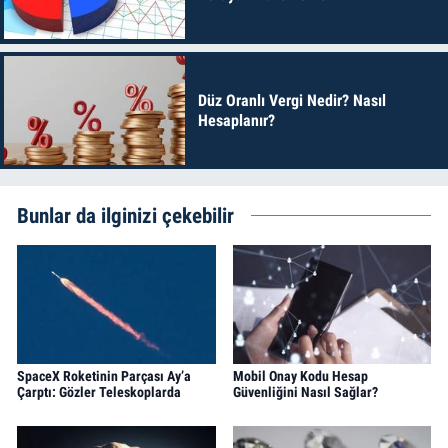
Düz Oranlı Vergi Nedir? Nasıl
Hesaplanır?
Bunlar da ilginizi çekebilir
SpaceX Roketinin Parçası Ay’a
Mobil Onay Kodu Hesap
Çarptı: Gözler Teleskoplarda
Güvenliğini Nasıl Sağlar?