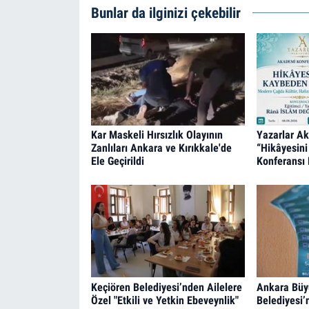
Bunlar da ilginizi çekebilir
Kar Maskeli Hırsızlık Olayının
Yazarlar A
Zanlıları Ankara ve Kırıkkale'de
“Hikâyesini
Ele Geçirildi
Konferansı 
Keçiören Belediyesi’nden Ailelere
Ankara Büy
Özel "Etkili ve Yetkin Ebeveynlik"
Belediyesi’