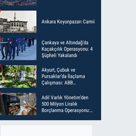
Ankara Koyunpazarı Camii
Çankaya ve Altındağ'da
Kaçakçılık Operasyonu: 4
Şüpheli Yakalandı
Akyurt, Çubuk ve
Pursaklar’da İlaçlama
Çalışması: ABB
Temmuz’da 6 Bin Noktayı
İlaçladı
Adil Varlık Yönetim’den
500 Milyon Liralık
Borçlanma Operasyonu:
Maliyet Düştü, Vade Uzadı