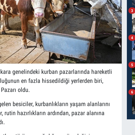
3
4
5
ara genelindeki kurban pazarlarında hareketli
ğunun en fazla hissedildiği yerlerden biri,
 Pazarı oldu.
6
len besiciler, kurbanlıkların yaşam alanlarını
r, rutin hazırlıkların ardından, pazar alanına
ı.