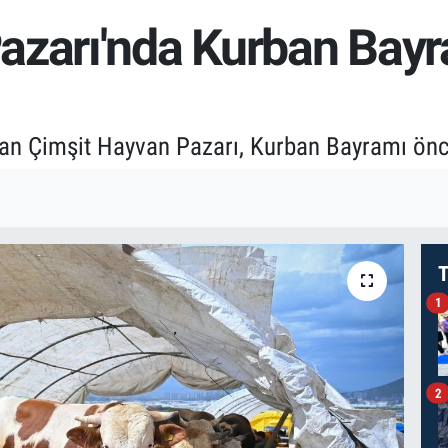
azarı'nda Kurban Bay
nan Çimşit Hayvan Pazarı, Kurban Bayramı ön
T
1
2