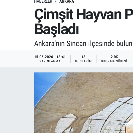
HABERLER
ANKARA
Çimşit Hayvan P
Başladı
Ankara’nın Sincan ilçesinde bulu
15.05.2026 - 13:41
18
2 DK
YAYINLANMA
GÖSTERIM
OKUNMA SÜRESI