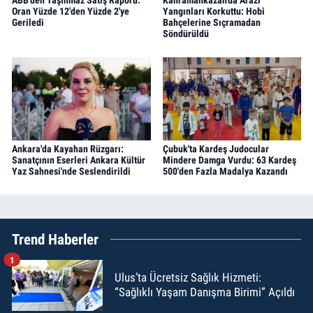
ABB'den Taşınmaz Satış Raporu:
Kahramankazan'da Arazi
Oran Yüzde 12'den Yüzde 2'ye
Yangınları Korkuttu: Hobi
Geriledi
Bahçelerine Sıçramadan
Söndürüldü
Ankara'da Kayahan Rüzgarı:
Çubuk'ta Kardeş Judocular
Sanatçının Eserleri Ankara Kültür
Mindere Damga Vurdu: 63 Kardeş
Yaz Sahnesi'nde Seslendirildi
500'den Fazla Madalya Kazandı
Trend Haberler
1
Ulus’ta Ücretsiz Sağlık Hizmeti:
“Sağlıklı Yaşam Danışma Birimi” Açıldı