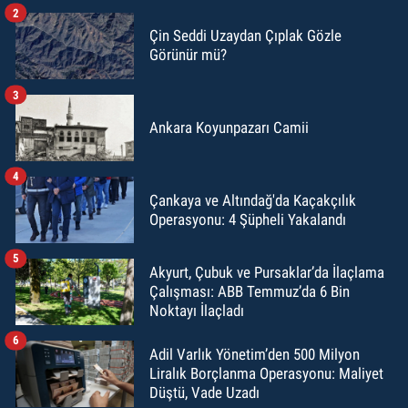
2
Çin Seddi Uzaydan Çıplak Gözle
Görünür mü?
3
Ankara Koyunpazarı Camii
4
Çankaya ve Altındağ'da Kaçakçılık
Operasyonu: 4 Şüpheli Yakalandı
5
Akyurt, Çubuk ve Pursaklar’da İlaçlama
Çalışması: ABB Temmuz’da 6 Bin
Noktayı İlaçladı
6
Adil Varlık Yönetim’den 500 Milyon
Liralık Borçlanma Operasyonu: Maliyet
Düştü, Vade Uzadı