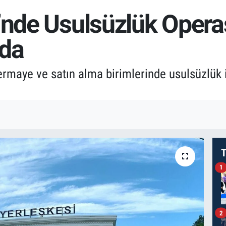
i’nde Usulsüzlük Oper
nda
ermaye ve satın alma birimlerinde usulsüzlük 
T
1
2