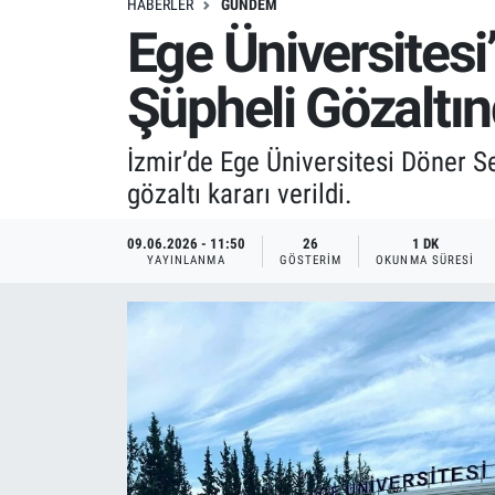
HABERLER
GÜNDEM
Ege Üniversites
Şüpheli Gözaltı
İzmir’de Ege Üniversitesi Döner S
gözaltı kararı verildi.
09.06.2026 - 11:50
26
1 DK
YAYINLANMA
GÖSTERIM
OKUNMA SÜRESI