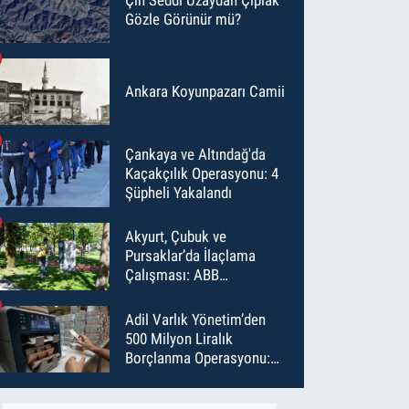
Gözle Görünür mü?
Ankara Koyunpazarı Camii
Çankaya ve Altındağ'da
Kaçakçılık Operasyonu: 4
Şüpheli Yakalandı
Akyurt, Çubuk ve
Pursaklar’da İlaçlama
Çalışması: ABB
Temmuz’da 6 Bin Noktayı
İlaçladı
Adil Varlık Yönetim’den
500 Milyon Liralık
Borçlanma Operasyonu:
Maliyet Düştü, Vade Uzadı