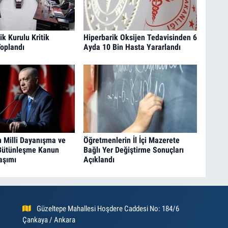
ik Kurulu Kritik
Hiperbarik Oksijen Tedavisinden 6
oplandı
Ayda 10 Bin Hasta Yararlandı
 Milli Dayanışma ve
Öğretmenlerin İl İçi Mazerete
Bütünleşme Kanun
Bağlı Yer Değiştirme Sonuçları
laşımı
Açıklandı
Güzeltepe Mahallesi Hoşdere Caddesi No: 184/6
Çankaya / Ankara