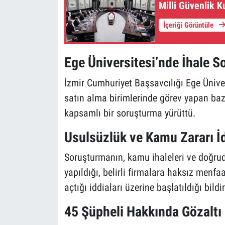
Milli Güvenlik K
İçeriği Görüntüle
Ege Üniversitesi’nde İhale S
İzmir Cumhuriyet Başsavcılığı Ege Üniv
satın alma birimlerinde görev yapan bazı 
kapsamlı bir soruşturma yürüttü.
Usulsüzlük ve Kamu Zararı İ
Soruşturmanın, kamu ihaleleri ve doğrud
yapıldığı, belirli firmalara haksız menf
açtığı iddiaları üzerine başlatıldığı bildir
45 Şüpheli Hakkında Gözaltı 