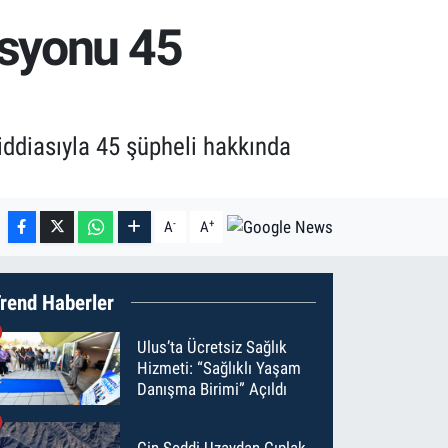
asyonu 45
iddiasıyla 45 şüpheli hakkında
-
+
A
A
rend Haberler
Ulus’ta Ücretsiz Sağlık
Hizmeti: “Sağlıklı Yaşam
Danışma Birimi” Açıldı
Çin Seddi Uzaydan Çıplak