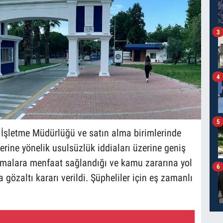
3
4
5
 İşletme Müdürlüğü ve satın alma birimlerinde
rine yönelik usulsüzlük iddiaları üzerine geniş
 firmalara menfaat sağlandığı ve kamu zararına yol
6
 gözaltı kararı verildi. Şüpheliler için eş zamanlı