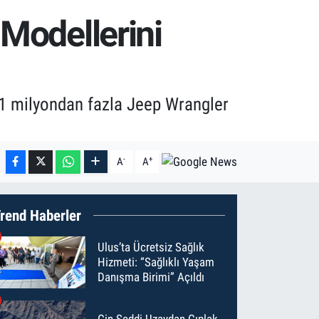
 Modellerini
e 1 milyondan fazla Jeep Wrangler
-
+
A
A
rend Haberler
Ulus’ta Ücretsiz Sağlık
Hizmeti: “Sağlıklı Yaşam
Danışma Birimi” Açıldı
Çin Seddi Uzaydan Çıplak