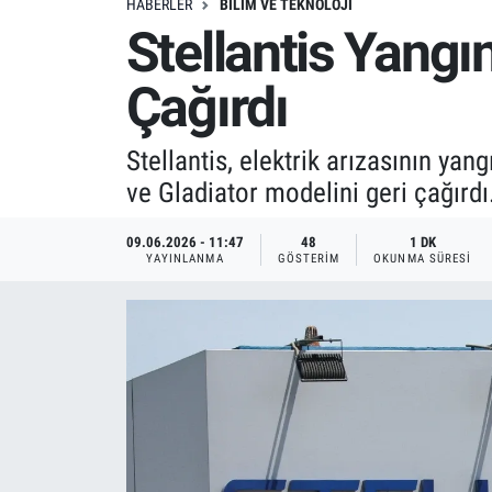
HABERLER
BILIM VE TEKNOLOJI
Stellantis Yangı
Çağırdı
Stellantis, elektrik arızasının ya
ve Gladiator modelini geri çağırdı
09.06.2026 - 11:47
48
1 DK
YAYINLANMA
GÖSTERIM
OKUNMA SÜRESI