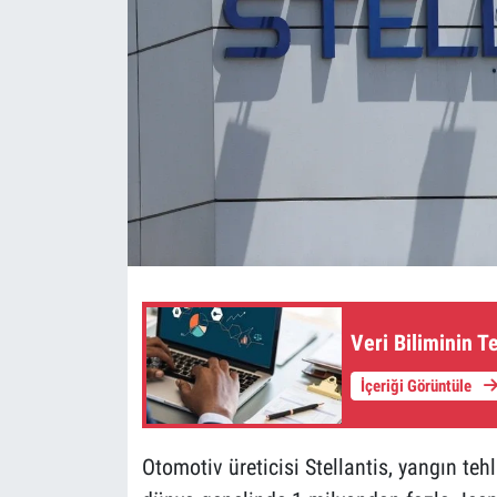
Veri Biliminin 
İçeriği Görüntüle
Otomotiv üreticisi Stellantis, yangın tehl