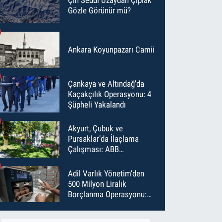
Gözle Görünür mü?
Ankara Koyunpazarı Camii
Çankaya ve Altındağ'da
Kaçakçılık Operasyonu: 4
Şüpheli Yakalandı
Akyurt, Çubuk ve
Pursaklar’da İlaçlama
Çalışması: ABB
Temmuz’da 6 Bin Noktayı
İlaçladı
Adil Varlık Yönetim’den
500 Milyon Liralık
Borçlanma Operasyonu:
Maliyet Düştü, Vade Uzadı