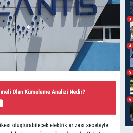
3
4
5
Temeli Olan Kümeleme Analizi Nedir?
6
ikesi oluşturabilecek elektrik arızası sebebiyle