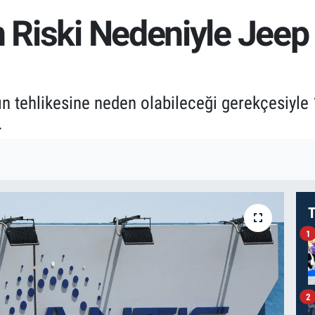
n Riski Nedeniyle Jeep
ngın tehlikesine neden olabileceği gerekçesiyl
.
T
1
2