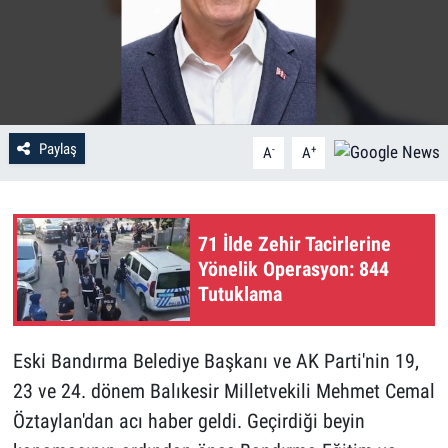
Paylaş
-
+
A
A
71 İlde Zehir Tacirlerine
Yönelik Operasyon: 844
Tutuklama
Eski Bandırma Belediye Başkanı ve AK Parti'nin 19,
23 ve 24. dönem Balıkesir Milletvekili Mehmet Cemal
Öztaylan'dan acı haber geldi. Geçirdiği beyin