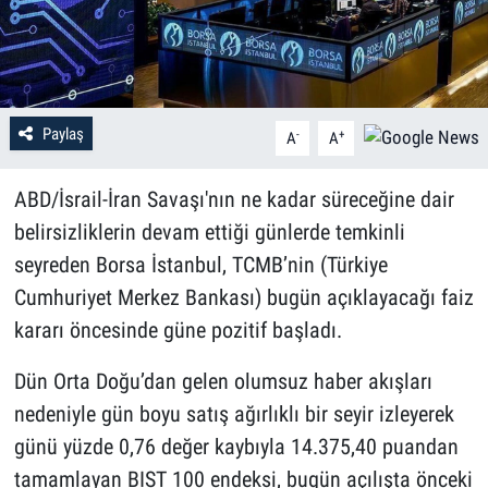
Paylaş
-
+
A
A
ABD/İsrail-İran Savaşı'nın ne kadar süreceğine dair
belirsizliklerin devam ettiği günlerde temkinli
seyreden Borsa İstanbul, TCMB’nin (Türkiye
Cumhuriyet Merkez Bankası) bugün açıklayacağı faiz
kararı öncesinde güne pozitif başladı.
Dün Orta Doğu’dan gelen olumsuz haber akışları
nedeniyle gün boyu satış ağırlıklı bir seyir izleyerek
günü yüzde 0,76 değer kaybıyla 14.375,40 puandan
tamamlayan BIST 100 endeksi, bugün açılışta önceki