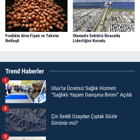
Fındıkta Alım Fiyatı ve Takvim
Otomotiv Sektörü İhracatta
Netleşti
Liderliğini Korudu
Trend Haberler
1
Ulus’ta Ücretsiz Sağlık Hizmeti:
“Sağlıklı Yaşam Danışma Birimi” Açıldı
2
Çin Seddi Uzaydan Çıplak Gözle
Görünür mü?
3