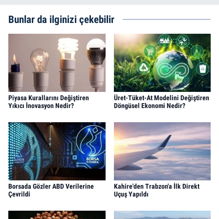
Bunlar da ilginizi çekebilir
Piyasa Kurallarını Değiştiren
Üret-Tüket-At Modelini Değiştiren
Yıkıcı İnovasyon Nedir?
Döngüsel Ekonomi Nedir?
Borsada Gözler ABD Verilerine
Kahire'den Trabzon'a İlk Direkt
Çevrildi
Uçuş Yapıldı