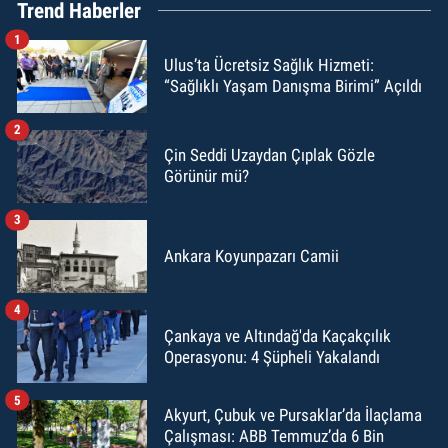
Trend Haberler
1
Ulus’ta Ücretsiz Sağlık Hizmeti:
“Sağlıklı Yaşam Danışma Birimi” Açıldı
2
Çin Seddi Uzaydan Çıplak Gözle
Görünür mü?
3
Ankara Koyunpazarı Camii
4
Çankaya ve Altındağ'da Kaçakçılık
Operasyonu: 4 Şüpheli Yakalandı
5
Akyurt, Çubuk ve Pursaklar’da İlaçlama
Çalışması: ABB Temmuz’da 6 Bin