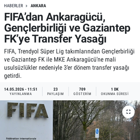
HABERLER
ANKARA
FIFA’dan Ankaragücü,
Gençlerbirliği ve Gaziantep
FK’ye Transfer Yasağı
FIFA, Trendyol Süper Lig takımlarından Gençlerbirliği
ve Gaziantep FK ile MKE Ankaragücü'ne mali
usulsüzlükler nedeniyle 3'er dönem transfer yasağı
getirdi.
14.05.2026 - 11:51
23
709
1 DK
YAYINLANMA
PAYLAŞIM
GÖSTERIM
OKUNMA SÜRESI