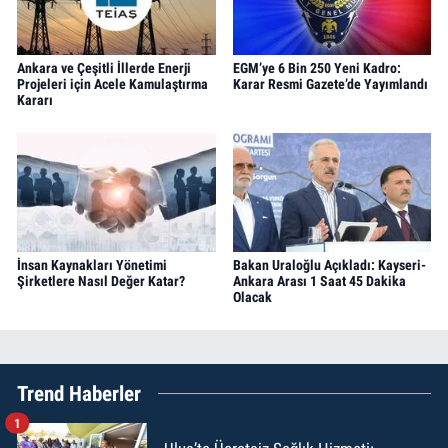
Ankara ve Çeşitli İllerde Enerji
EGM’ye 6 Bin 250 Yeni Kadro:
Projeleri için Acele Kamulaştırma
Karar Resmi Gazete’de Yayımlandı
Kararı
İnsan Kaynakları Yönetimi
Bakan Uraloğlu Açıkladı: Kayseri-
Şirketlere Nasıl Değer Katar?
Ankara Arası 1 Saat 45 Dakika
Olacak
Trend Haberler
1