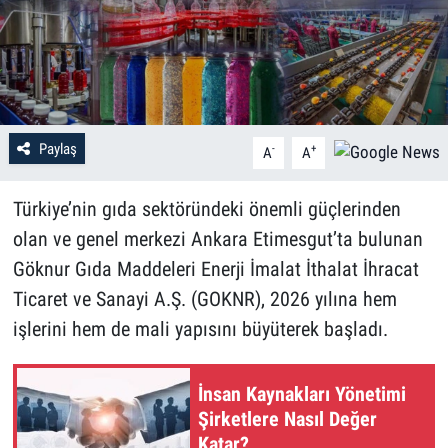
Paylaş
-
+
A
A
Türkiye’nin gıda sektöründeki önemli güçlerinden
olan ve genel merkezi Ankara Etimesgut’ta bulunan
Göknur Gıda Maddeleri Enerji İmalat İthalat İhracat
Ticaret ve Sanayi A.Ş. (GOKNR), 2026 yılına hem
işlerini hem de mali yapısını büyüterek başladı.
İnsan Kaynakları Yönetimi
Şirketlere Nasıl Değer
Katar?