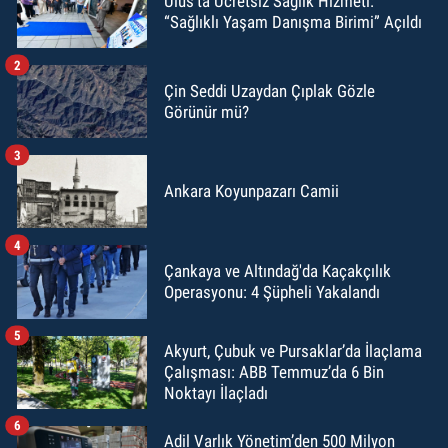
Ulus’ta Ücretsiz Sağlık Hizmeti:
“Sağlıklı Yaşam Danışma Birimi” Açıldı
2
Çin Seddi Uzaydan Çıplak Gözle
Görünür mü?
3
Ankara Koyunpazarı Camii
4
Çankaya ve Altındağ'da Kaçakçılık
Operasyonu: 4 Şüpheli Yakalandı
5
Akyurt, Çubuk ve Pursaklar’da İlaçlama
Çalışması: ABB Temmuz’da 6 Bin
Noktayı İlaçladı
6
Adil Varlık Yönetim’den 500 Milyon