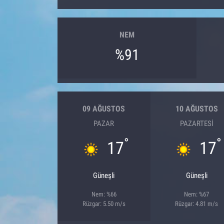
NEM
%91
09 AĞUSTOS
10 AĞUSTOS
PAZAR
PAZARTESI
°
°
17
17
Güneşli
Güneşli
Nem: %66
Nem: %67
Rüzgar: 5.50 m/s
Rüzgar: 4.81 m/s