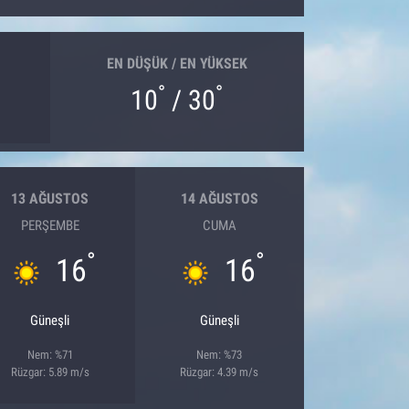
EN DÜŞÜK / EN YÜKSEK
°
°
10
/ 30
13 AĞUSTOS
14 AĞUSTOS
PERŞEMBE
CUMA
°
°
16
16
Güneşli
Güneşli
Nem: %71
Nem: %73
Rüzgar: 5.89 m/s
Rüzgar: 4.39 m/s