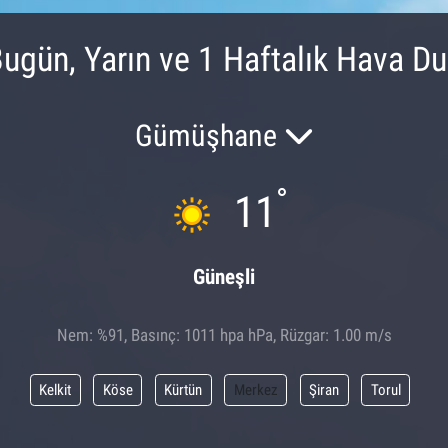
gün, Yarın ve 1 Haftalık Hava D
Gümüşhane
°
11
Güneşli
Nem: %91, Basınç: 1011 hpa hPa, Rüzgar: 1.00 m/s
Kelkit
Köse
Kürtün
Merkez
Şiran
Torul