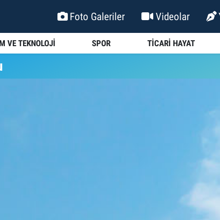
Foto Galeriler
Videolar
İM VE TEKNOLOJİ
SPOR
TİCARİ HAYAT
u