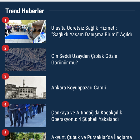
Trend Haberler
1
Ulus’ta Ücretsiz Sağlık Hizmeti:
“Sağlıklı Yaşam Danışma Birimi” Açıldı
2
Çin Seddi Uzaydan Çıplak Gözle
Görünür mü?
3
Ankara Koyunpazarı Camii
4
Çankaya ve Altındağ'da Kaçakçılık
Operasyonu: 4 Şüpheli Yakalandı
5
Akyurt, Çubuk ve Pursaklar’da İlaçlama