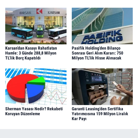
Karsan’dan Kasayı Rahatlatan
Pasifik Holding’den Bilanço
Hamle: 3 Günde 288,8 Milyon
Sonrası Geri Alım Kararı: 750
TL’lik Borç Kapatıldı
Milyon TL’lik Hisse Alınacak
Sherman Yasası Nedir? Rekabeti
Garanti Leasing’den Sertifika
Koruyan Düzenleme
Yatırımcısına 159 Milyon Liralık
Kar Payı