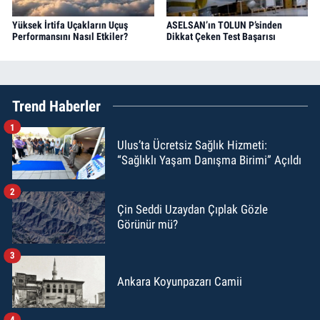
Yüksek İrtifa Uçakların Uçuş
ASELSAN’ın TOLUN P’sinden
Performansını Nasıl Etkiler?
Dikkat Çeken Test Başarısı
Trend Haberler
1
Ulus’ta Ücretsiz Sağlık Hizmeti:
“Sağlıklı Yaşam Danışma Birimi” Açıldı
2
Çin Seddi Uzaydan Çıplak Gözle
Görünür mü?
3
Ankara Koyunpazarı Camii
4