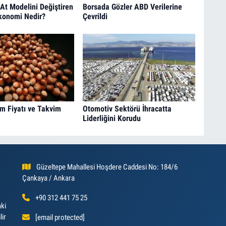
At Modelini Değiştiren
Borsada Gözler ABD Verilerine
konomi Nedir?
Çevrildi
ım Fiyatı ve Takvim
Otomotiv Sektörü İhracatta
Liderliğini Korudu
Güzeltepe Mahallesi Hoşdere Caddesi No: 184/6
Çankaya / Ankara
+90 312 441 75 25
aki
lir
[email protected]