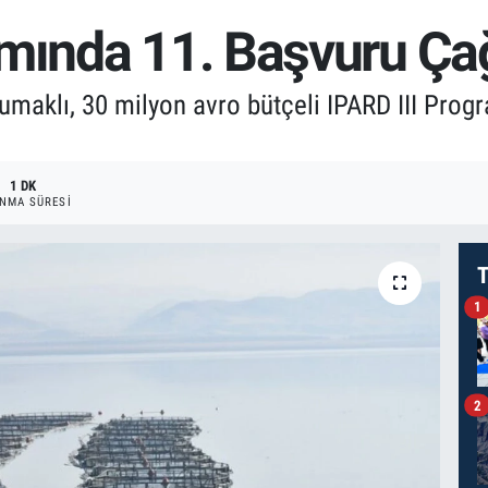
mında 11. Başvuru Çağr
aklı, 30 milyon avro bütçeli IPARD III Progra
1 DK
NMA SÜRESI
T
1
2