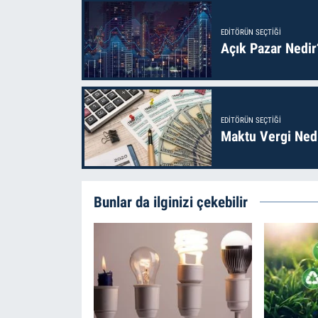
EDITÖRÜN SEÇTIĞI
Açık Pazar Nedir
EDITÖRÜN SEÇTIĞI
Maktu Vergi Nedi
Bunlar da ilginizi çekebilir