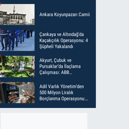
Ankara Koyunpazarı Camii
Çankaya ve Altındağ'da
Kaçakçılık Operasyonu: 4
Şüpheli Yakalandı
Akyurt, Çubuk ve
Pursaklar’da İlaçlama
Çalışması: ABB
Temmuz’da 6 Bin Noktayı
İlaçladı
Adil Varlık Yönetim’den
500 Milyon Liralık
Borçlanma Operasyonu:
Maliyet Düştü, Vade Uzadı