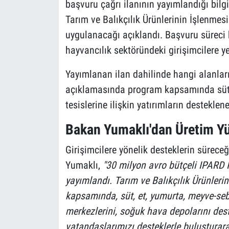
başvuru çağrı ilanının yayımlandığı bilg
Tarım ve Balıkçılık Ürünlerinin İşlenmes
uygulanacağı açıklandı. Başvuru süreci 
hayvancılık sektöründeki girişimcilere 
Yayımlanan ilan dahilinde hangi alanlar
açıklamasında program kapsamında süt, 
tesislerine ilişkin yatırımların desteklene
Bakan Yumaklı'dan Üretim Yü
Girişimcilere yönelik desteklerin sürec
Yumaklı,
"30 milyon avro bütçeli IPARD I
yayımlandı. Tarım ve Balıkçılık Ürünleri
kapsamında, süt, et, yumurta, meyve-sebz
merkezlerini, soğuk hava depolarını dest
vatandaşlarımızı desteklerle buluşturar