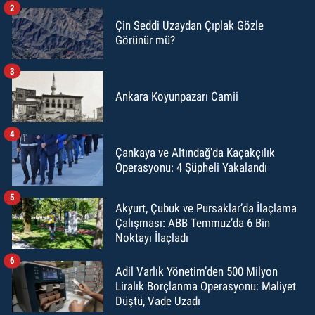
2
Çin Seddi Uzaydan Çıplak Gözle
Görünür mü?
3
Ankara Koyunpazarı Camii
4
Çankaya ve Altındağ'da Kaçakçılık
Operasyonu: 4 Şüpheli Yakalandı
5
Akyurt, Çubuk ve Pursaklar’da İlaçlama
Çalışması: ABB Temmuz’da 6 Bin
Noktayı İlaçladı
6
Adil Varlık Yönetim’den 500 Milyon
Liralık Borçlanma Operasyonu: Maliyet
Düştü, Vade Uzadı