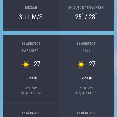
RÜZGAR
EN DÜŞÜK / EN YÜKSEK
°
°
3.11 M/S
25
/ 28
10 AĞUSTOS
11 AĞUSTOS
PAZARTESI
SALI
°
°
27
27
Güneşli
Güneşli
Nem: %68
Nem: %69
Rüzgar: 8.31 m/s
Rüzgar: 6.81 m/s
12 AĞUSTOS
13 AĞUSTOS