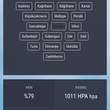
Kadıköy
Kağıthane
Kâğıthane
Kartal
Küçükçekmece
Maltepe
Pendik
Sancaktepe
Sarıyer
Silivri
Sultanbeyli
Sultangazi
Şile
Şişli
Tuzla
Ümraniye
Üsküdar
Zeytinburnu
NEM
BASINÇ
%79
1011 HPA
hpa