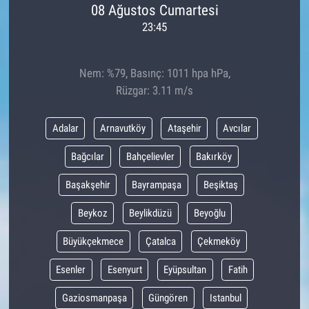
08 Ağustos Cumartesi
23:45
Nem: %79, Basınç: 1011 hpa hPa,
Rüzgar: 3.11 m/s
Adalar
Arnavutköy
Ataşehir
Avcılar
Bağcılar
Bahçelievler
Bakırköy
Başakşehir
Bayrampaşa
Beşiktaş
Beykoz
Beylikdüzü
Beyoğlu
Büyükçekmece
Çatalca
Çekmeköy
Esenler
Esenyurt
Eyüpsultan
Fatih
Gaziosmanpaşa
Güngören
Istanbul