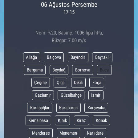
06 Ağustos Perşembe
17:15
Nem: %20, Basınç: 1006 hpa hPa,
Rüzgar: 7.00 m/s
Aliağa
Balçova
Bayındır
Bayraklı
Bergama
Beydağ
Bornova
Buca
Çeşme
Çiğli
Dikili
Foça
Gaziemir
Güzelbahçe
İzmir
Karabağlar
Karaburun
Karşıyaka
Kemalpaşa
Kınık
Kiraz
Konak
Menderes
Menemen
Narlıdere