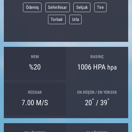
Ödemiş
Seferihisar
Selçuk
Tire
Torbalı
Urla
NEM
BASINÇ
%20
1006 HPA
hpa
RÜZGAR
EN DÜŞÜK / EN YÜKSEK
°
°
7.00 M/S
20
/ 39