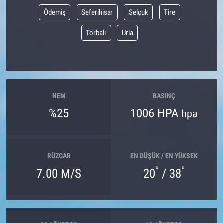
Ödemiş
Seferihisar
Selçuk
Tire
Torbalı
Urla
NEM
BASINÇ
%25
1006 HPA
hpa
RÜZGAR
EN DÜŞÜK / EN YÜKSEK
°
°
7.00 M/S
20
/ 38