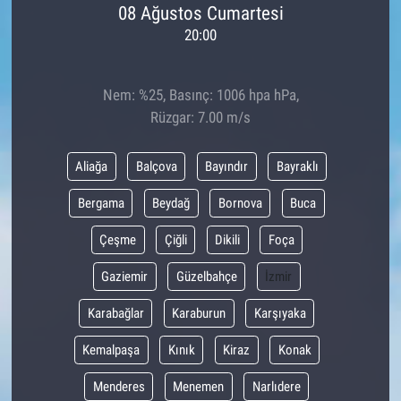
08 Ağustos Cumartesi
20:00
Nem: %25, Basınç: 1006 hpa hPa,
Rüzgar: 7.00 m/s
Aliağa
Balçova
Bayındır
Bayraklı
Bergama
Beydağ
Bornova
Buca
Çeşme
Çiğli
Dikili
Foça
Gaziemir
Güzelbahçe
İzmir
Karabağlar
Karaburun
Karşıyaka
Kemalpaşa
Kınık
Kiraz
Konak
Menderes
Menemen
Narlıdere