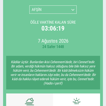
AFŞİN
ÖĞLE VAKTINE KALAN SÜRE
03:06:19
7 Ağustos 2026
24 Safer 1448
Kâdılar üçtür. Bunlardan ikisi Cehennem'dedir, biri Cennet'tedir.
Bir adam, verdiği hükmün haksız olduğunu bile bile haksız yere
hüküm verir, bu Cehennem'dedir. Bir kâdı bilmeksizin hüküm
verir ve insanların haklarını zâyi eder, bu da Cehennem'dedir. Bir
kâdı da hakka riâyet ederek hüküm verir, işte bu, Cennet'tedir.
(Hadis-i şerif)