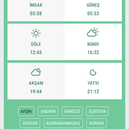
İMSAK
GÜNEŞ
03:58
05:33
ÖĞLE
İKINDI
12:43
16:32
AKŞAM
YATSI
19:44
21:12
AFŞİN
ANDIRIN
EKİNÖZÜ
ELBİSTAN
GÖKSUN
KAHRAMANMARAŞ
NURHAK