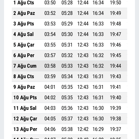
1 Ağu Cts
03:50
05:28
12:44
16:34
19:50
21:21
2 Ağu Paz
03:52
05:28
12:44
16:34
19:49
21:19
3 Ağu Pts
03:53
05:29
12:44
16:33
19:48
21:18
4 Ağu Sal
03:54
05:30
12:44
16:33
19:47
21:16
5 Ağu Çar
03:55
05:31
12:43
16:33
19:46
21:15
6 Ağu Per
03:57
05:32
12:43
16:32
19:45
21:13
7 Ağu Cum
03:58
05:33
12:43
16:32
19:44
21:12
8 Ağu Cts
03:59
05:34
12:43
16:31
19:43
21:10
9 Ağu Paz
04:01
05:35
12:43
16:31
19:41
21:09
10 Ağu Pts
04:02
05:35
12:43
16:31
19:40
21:07
11 Ağu Sal
04:03
05:36
12:43
16:30
19:39
21:06
12 Ağu Çar
04:05
05:37
12:43
16:30
19:38
21:04
13 Ağu Per
04:06
05:38
12:42
16:29
19:37
21:03