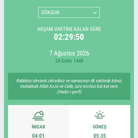
GÖKSUN
AKŞAM VAKTINE KALAN SÜRE
02:29:50
7 Ağustos 2026
24 Safer 1448
Rabbinizi devamlı zikrediniz ve namazınızı ilk vaktinde kılınız,
muhakkak Allah Azze ve Celle, size ecrinizi kat kat verir.
(Hadis-i şerif)
İMSAK
GÜNEŞ
04:01
05:35