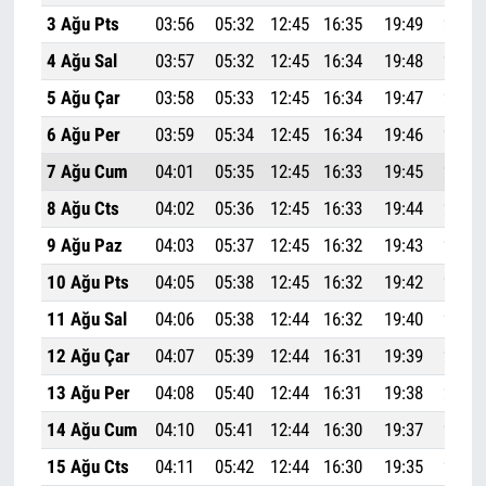
3 Ağu Pts
03:56
05:32
12:45
16:35
19:49
21:18
4 Ağu Sal
03:57
05:32
12:45
16:34
19:48
21:17
5 Ağu Çar
03:58
05:33
12:45
16:34
19:47
21:16
6 Ağu Per
03:59
05:34
12:45
16:34
19:46
21:14
7 Ağu Cum
04:01
05:35
12:45
16:33
19:45
21:13
8 Ağu Cts
04:02
05:36
12:45
16:33
19:44
21:11
9 Ağu Paz
04:03
05:37
12:45
16:32
19:43
21:10
10 Ağu Pts
04:05
05:38
12:45
16:32
19:42
21:08
11 Ağu Sal
04:06
05:38
12:44
16:32
19:40
21:07
12 Ağu Çar
04:07
05:39
12:44
16:31
19:39
21:05
13 Ağu Per
04:08
05:40
12:44
16:31
19:38
21:03
14 Ağu Cum
04:10
05:41
12:44
16:30
19:37
21:02
15 Ağu Cts
04:11
05:42
12:44
16:30
19:35
21:00