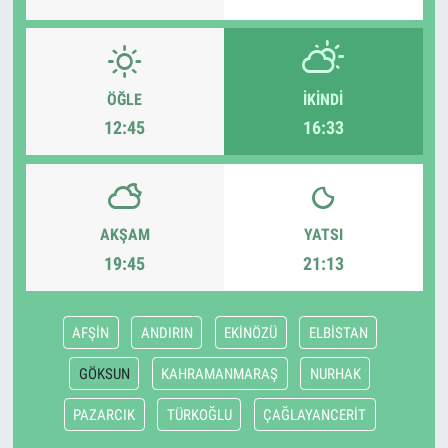
ÖĞLE
İKINDI
12:45
16:33
AKŞAM
YATSI
19:45
21:13
AFŞİN
ANDIRIN
EKİNÖZÜ
ELBİSTAN
GÖKSUN
KAHRAMANMARAŞ
NURHAK
PAZARCIK
TÜRKOĞLU
ÇAĞLAYANCERİT