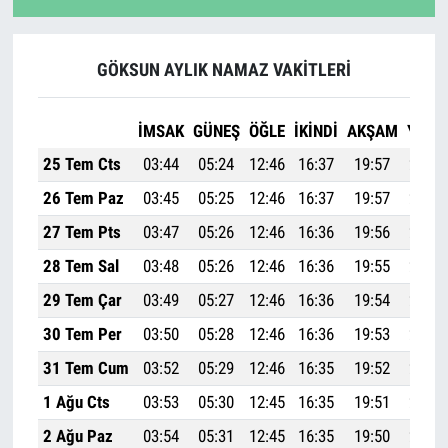
GÖKSUN AYLIK NAMAZ VAKITLERI
İMSAK
GÜNEŞ
ÖĞLE
İKINDI
AKŞAM
YATSI
25 Tem Cts
03:44
05:24
12:46
16:37
19:57
21:30
26 Tem Paz
03:45
05:25
12:46
16:37
19:57
21:29
27 Tem Pts
03:47
05:26
12:46
16:36
19:56
21:28
28 Tem Sal
03:48
05:26
12:46
16:36
19:55
21:26
29 Tem Çar
03:49
05:27
12:46
16:36
19:54
21:25
30 Tem Per
03:50
05:28
12:46
16:36
19:53
21:24
31 Tem Cum
03:52
05:29
12:46
16:35
19:52
21:23
1 Ağu Cts
03:53
05:30
12:45
16:35
19:51
21:21
2 Ağu Paz
03:54
05:31
12:45
16:35
19:50
21:20