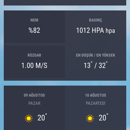
NEM
BASINÇ
%82
1012 HPA
hpa
RÜZGAR
EN DÜŞÜK / EN YÜKSEK
°
°
1.00 M/S
13
/ 32
09 AĞUSTOS
10 AĞUSTOS
PAZAR
PAZARTESI
°
°
20
20