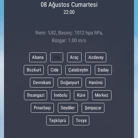
08 Ağustos Cumartesi
22:00
Nem: %82, Basınç: 1012 hpa hPa,
Rüzgar: 1.00 m/s
Abana
Ağlı
Araç
Azdavay
Bozkurt
Cide
Çatalzeytin
Daday
Devrekani
Doğanyurt
Hanönü
İhsangazi
İnebolu
Küre
Merkez
Pınarbaşı
Seydiler
Şenpazar
Taşköprü
Tosya