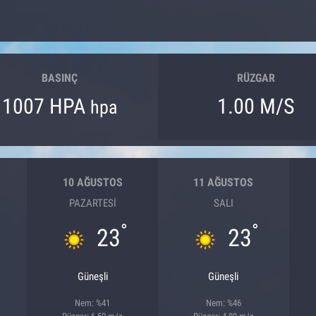
BASINÇ
RÜZGAR
1007 HPA
1.00 M/S
hpa
10 AĞUSTOS
11 AĞUSTOS
PAZARTESI
SALI
°
°
23
23
Güneşli
Güneşli
Nem: %41
Nem: %46