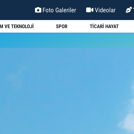
Foto Galeriler
Videolar
İM VE TEKNOLOJİ
SPOR
TİCARİ HAYAT