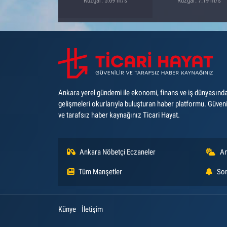
Rüzgar: 5.69 m/s
Rüzgar: 7.19 m/s
Ankara yerel gündemi ile ekonomi, finans ve iş dünyasınd
gelişmeleri okurlarıyla buluşturan haber platformu. Güveni
ve tarafsız haber kaynağınız Ticari Hayat.
Ankara Nöbetçi Eczaneler
An
Tüm Manşetler
Son
Künye
İletişim