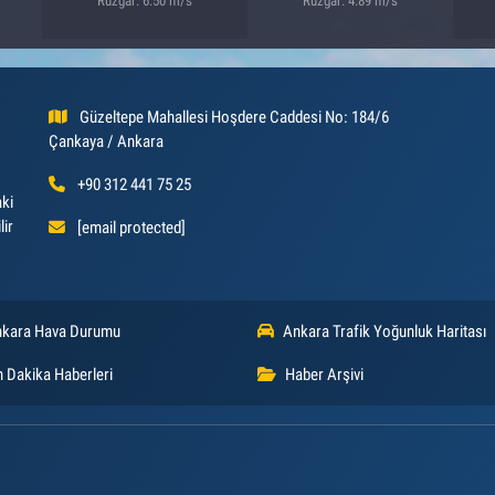
Rüzgar: 6.50 m/s
Rüzgar: 4.89 m/s
Güzeltepe Mahallesi Hoşdere Caddesi No: 184/6
Çankaya / Ankara
+90 312 441 75 25
aki
lir
[email protected]
kara Hava Durumu
Ankara Trafik Yoğunluk Haritası
 Dakika Haberleri
Haber Arşivi