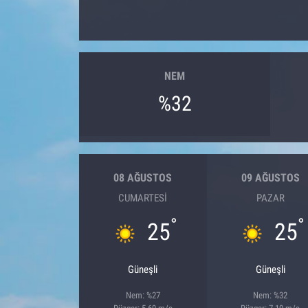
NEM
%32
08 AĞUSTOS
09 AĞUSTOS
CUMARTESI
PAZAR
°
°
25
25
Güneşli
Güneşli
Nem: %27
Nem: %32