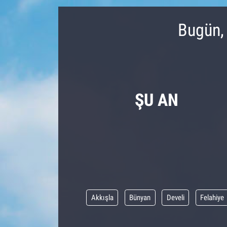
Bugün,
ŞU AN
Akkışla
Bünyan
Develi
Felahiye