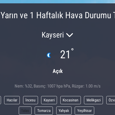
 Yarın ve 1 Haftalık Hava Durumu 
Kayseri
°
21
Açık
Nem: %32, Basınç: 1007 hpa hPa, Rüzgar: 1.00 m/s
Hacılar
İncesu
Kayseri
Kocasinan
Melikgazi
Özv
Talas
Tomarza
Yahyalı
Yeşilhisar