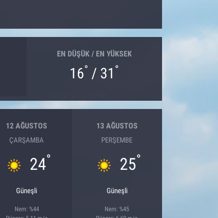
EN DÜŞÜK / EN YÜKSEK
°
°
16
/ 31
12 AĞUSTOS
13 AĞUSTOS
ÇARŞAMBA
PERŞEMBE
°
°
24
25
Güneşli
Güneşli
Nem: %44
Nem: %45