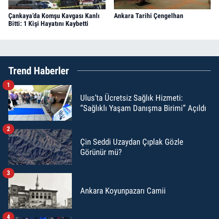
Çankaya’da Komşu Kavgası Kanlı
Ankara Tarihi Çengelhan
Bitti: 1 Kişi Hayatını Kaybetti
Trend Haberler
1
Ulus’ta Ücretsiz Sağlık Hizmeti:
“Sağlıklı Yaşam Danışma Birimi” Açıldı
2
Çin Seddi Uzaydan Çıplak Gözle
Görünür mü?
3
Ankara Koyunpazarı Camii
4