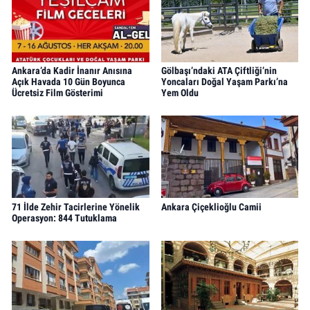
Ankara’da Kadir İnanır Anısına
Gölbaşı’ndaki ATA Çiftliği’nin
Açık Havada 10 Gün Boyunca
Yoncaları Doğal Yaşam Parkı’na
Ücretsiz Film Gösterimi
Yem Oldu
71 İlde Zehir Tacirlerine Yönelik
Ankara Çiçeklioğlu Camii
Operasyon: 844 Tutuklama