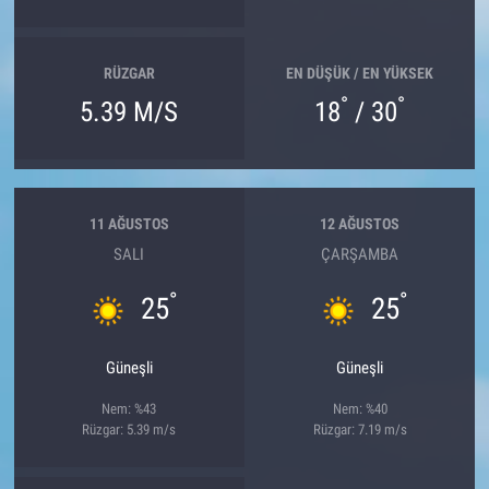
RÜZGAR
EN DÜŞÜK / EN YÜKSEK
°
°
5.39 M/S
18
/ 30
11 AĞUSTOS
12 AĞUSTOS
SALI
ÇARŞAMBA
°
°
25
25
Güneşli
Güneşli
Nem: %43
Nem: %40
Rüzgar: 5.39 m/s
Rüzgar: 7.19 m/s