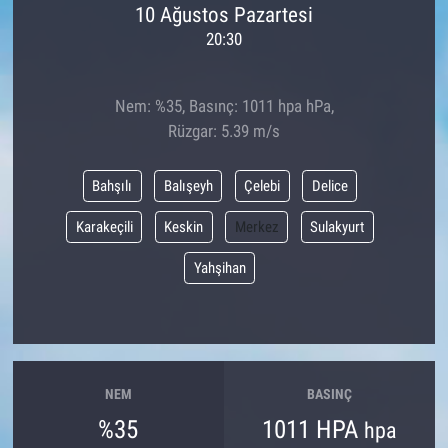
10 Ağustos Pazartesi
20:30
Nem: %35, Basınç: 1011 hpa hPa,
Rüzgar: 5.39 m/s
Bahşılı
Balışeyh
Çelebi
Delice
Karakeçili
Keskin
Merkez
Sulakyurt
Yahşihan
NEM
BASINÇ
%35
1011 HPA
hpa