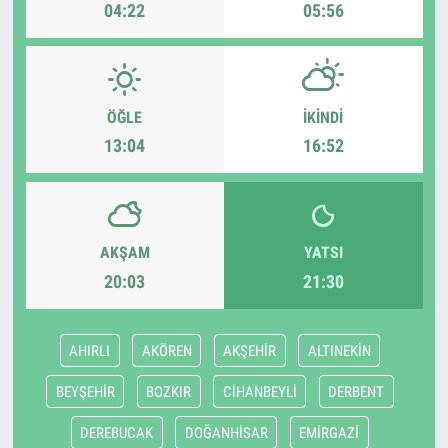
04:22
05:56
ÖĞLE
İKINDI
13:04
16:52
AKŞAM
YATSI
20:03
21:30
AHIRLI
AKÖREN
AKŞEHİR
ALTINEKİN
BEYŞEHİR
BOZKIR
CİHANBEYLİ
DERBENT
DEREBUCAK
DOĞANHİSAR
EMİRGAZİ