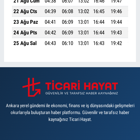
21 Ağu Cum
04:38
06:07
13:02
16:46
19:47
21:10
22 Ağu Cts
04:39
06:08
13:02
16:45
19:46
21:08
23 Ağu Paz
04:41
06:09
13:01
16:44
19:44
21:06
24 Ağu Pts
04:42
06:09
13:01
16:44
19:43
21:05
25 Ağu Sal
04:43
06:10
13:01
16:43
19:42
21:03
Ankara yerel gündemi ile ekonomi, finans ve iş dünyasındaki gelişmeleri
okurlarıyla buluşturan haber platformu. Güvenilir ve tarafsız haber
kaynağınız Ticari Hayat.