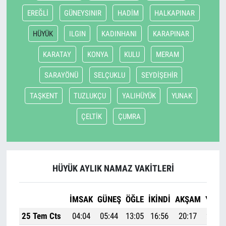
EREĞLİ
GÜNEYSINIR
HADİM
HALKAPINAR
HÜYÜK
ILGIN
KADINHANI
KARAPINAR
KARATAY
KONYA
KULU
MERAM
SARAYÖNÜ
SELÇUKLU
SEYDİŞEHİR
TAŞKENT
TUZLUKÇU
YALIHÜYÜK
YUNAK
ÇELTİK
ÇUMRA
HÜYÜK AYLIK NAMAZ VAKITLERI
İMSAK
GÜNEŞ
ÖĞLE
İKINDI
AKŞAM
YATSI
25 Tem Cts
04:04
05:44
13:05
16:56
20:17
21:49