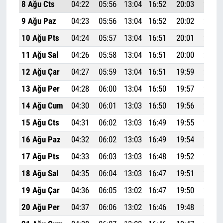
8 Ağu Cts
04:22
05:56
13:04
16:52
20:03
21:30
9 Ağu Paz
04:23
05:56
13:04
16:52
20:02
21:29
10 Ağu Pts
04:24
05:57
13:04
16:51
20:01
21:27
11 Ağu Sal
04:26
05:58
13:04
16:51
20:00
21:26
12 Ağu Çar
04:27
05:59
13:04
16:51
19:59
21:24
13 Ağu Per
04:28
06:00
13:04
16:50
19:57
21:23
14 Ağu Cum
04:30
06:01
13:03
16:50
19:56
21:21
15 Ağu Cts
04:31
06:02
13:03
16:49
19:55
21:20
16 Ağu Paz
04:32
06:02
13:03
16:49
19:54
21:18
17 Ağu Pts
04:33
06:03
13:03
16:48
19:52
21:16
18 Ağu Sal
04:35
06:04
13:03
16:47
19:51
21:15
19 Ağu Çar
04:36
06:05
13:02
16:47
19:50
21:13
20 Ağu Per
04:37
06:06
13:02
16:46
19:48
21:11