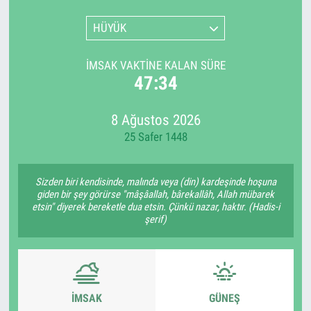
HÜYÜK
İMSAK VAKTINE KALAN SÜRE
47:33
8 Ağustos 2026
25 Safer 1448
Sizden biri kendisinde, malında veya (din) kardeşinde hoşuna
giden bir şey görürse "mâşâallah, bârekallâh, Allah mübarek
etsin" diyerek bereketle dua etsin. Çünkü nazar, haktır. (Hadis-i
şerif)
İMSAK
GÜNEŞ