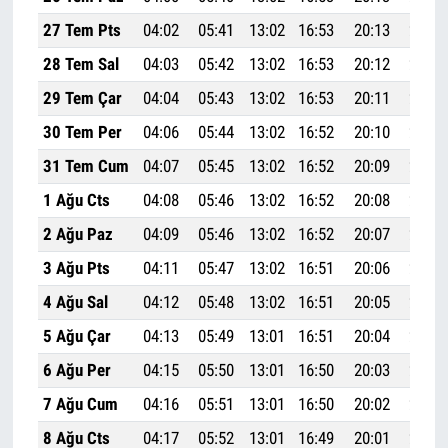
27 Tem Pts
04:02
05:41
13:02
16:53
20:13
21:45
28 Tem Sal
04:03
05:42
13:02
16:53
20:12
21:44
29 Tem Çar
04:04
05:43
13:02
16:53
20:11
21:43
30 Tem Per
04:06
05:44
13:02
16:52
20:10
21:41
31 Tem Cum
04:07
05:45
13:02
16:52
20:09
21:40
1 Ağu Cts
04:08
05:46
13:02
16:52
20:08
21:39
2 Ağu Paz
04:09
05:46
13:02
16:52
20:07
21:37
3 Ağu Pts
04:11
05:47
13:02
16:51
20:06
21:36
4 Ağu Sal
04:12
05:48
13:02
16:51
20:05
21:34
5 Ağu Çar
04:13
05:49
13:01
16:51
20:04
21:33
6 Ağu Per
04:15
05:50
13:01
16:50
20:03
21:31
7 Ağu Cum
04:16
05:51
13:01
16:50
20:02
21:30
8 Ağu Cts
04:17
05:52
13:01
16:49
20:01
21:28