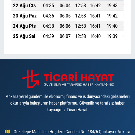
22 Ağu Cts
04:35
06:04
12:58
16:42
19:43
21:06
23 Ağu Paz
04:36
06:05
12:58
16:41
19:42
21:04
24 Ağu Pts
04:38
06:06
12:58
16:41
19:40
21:02
25 Ağu Sal
04:39
06:07
12:58
16:40
19:39
21:01
Ankara yerel gündemi ile ekonomi, finans ve iş dünyasındaki gelişmeleri
okurlarıyla buluşturan haber platformu. Güvenilir ve tarafsız haber
kaynağınız Ticari Hayat.
Güzeltepe Mahallesi Hoşdere Caddesi No: 184/6 Çankaya / Ankara