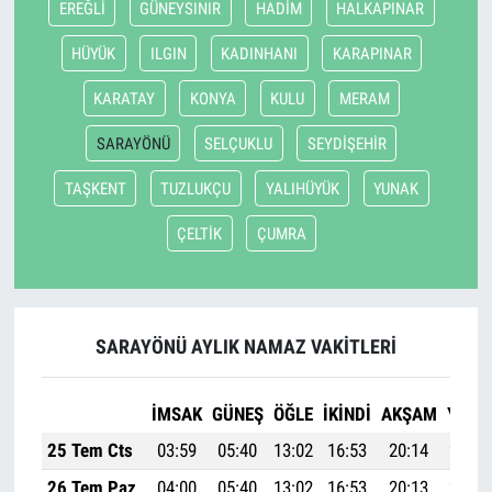
EREĞLİ
GÜNEYSINIR
HADİM
HALKAPINAR
HÜYÜK
ILGIN
KADINHANI
KARAPINAR
KARATAY
KONYA
KULU
MERAM
SARAYÖNÜ
SELÇUKLU
SEYDİŞEHİR
TAŞKENT
TUZLUKÇU
YALIHÜYÜK
YUNAK
ÇELTİK
ÇUMRA
SARAYÖNÜ AYLIK NAMAZ VAKITLERI
İMSAK
GÜNEŞ
ÖĞLE
İKINDI
AKŞAM
YATSI
25 Tem Cts
03:59
05:40
13:02
16:53
20:14
21:48
26 Tem Paz
04:00
05:40
13:02
16:53
20:13
21:46