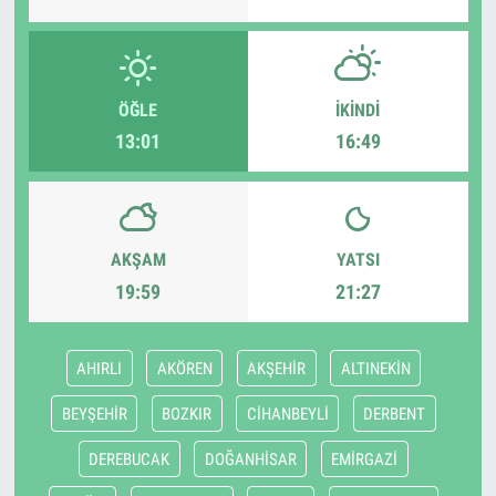
ÖĞLE
İKINDI
13:01
16:49
AKŞAM
YATSI
19:59
21:27
AHIRLI
AKÖREN
AKŞEHİR
ALTINEKİN
BEYŞEHİR
BOZKIR
CİHANBEYLİ
DERBENT
DEREBUCAK
DOĞANHİSAR
EMİRGAZİ