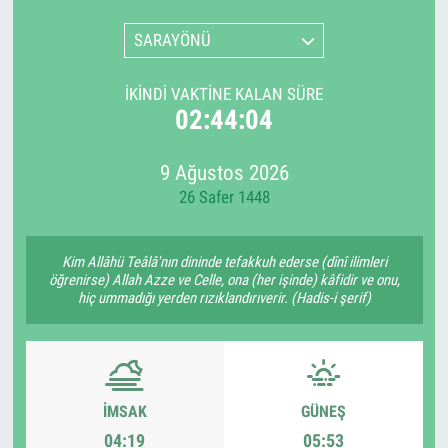
SARAYÖNÜ
İKINDI VAKTINE KALAN SÜRE
02:44:03
9 Ağustos 2026
26 Safer 1448
Kim Allâhü Teâlâ'nın dininde tefakkuh ederse (dînî ilimleri
öğrenirse) Allah Azze ve Celle, ona (her işinde) kâfidir ve onu,
hiç ummadığı yerden rızıklandırıverir. (Hadis-i şerif)
İMSAK
GÜNEŞ
04:19
05:53