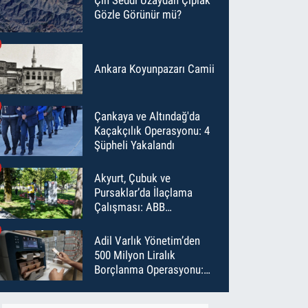
Gözle Görünür mü?
Ankara Koyunpazarı Camii
Çankaya ve Altındağ'da
Kaçakçılık Operasyonu: 4
Şüpheli Yakalandı
Akyurt, Çubuk ve
Pursaklar’da İlaçlama
Çalışması: ABB
Temmuz’da 6 Bin Noktayı
İlaçladı
Adil Varlık Yönetim’den
500 Milyon Liralık
Borçlanma Operasyonu:
Maliyet Düştü, Vade Uzadı