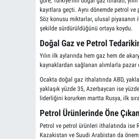
göre, Türkiye'nin doğal gaz ithalatı, yıl
kayıtlara geçti. Aynı dönemde petrol ve p
Söz konusu miktarlar, ulusal piyasanın 
şekilde sürdürüldüğünü ortaya koydu.
Doğal Gaz ve Petrol Tedariki
Yılın ilk aylarında hem gaz hem de akary
kaynaklardan sağlanan alımlarla pazar d
Ocakta doğal gaz ithalatında ABD, yaklaş
yaklaşık yüzde 35, Azerbaycan ise yüzde
liderliğini korurken martta Rusya, ilk sır
Petrol Ürünlerinde Öne Çıkan
Petrol ve petrol ürünleri ithalatında is
Kazakistan ve Suudi Arabistan da öneml