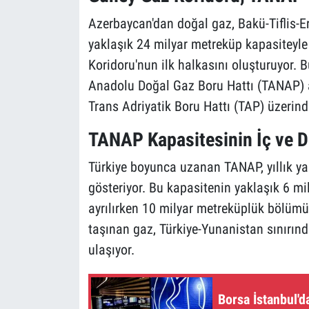
Azerbaycan'dan doğal gaz, Bakü-Tiflis-E
yaklaşık 24 milyar metreküp kapasiteyle
Koridoru'nun ilk halkasını oluşturuyor. 
Anadolu Doğal Gaz Boru Hattı (TANAP) ara
Trans Adriyatik Boru Hattı (TAP) üzerinde
TANAP Kapasitesinin İç ve D
Türkiye boyunca uzanan TANAP, yıllık ya
gösteriyor. Bu kapasitenin yaklaşık 6 mi
ayrılırken 10 milyar metreküplük bölümü
taşınan gaz, Türkiye-Yunanistan sınırın
ulaşıyor.
Borsa İstanbul'd