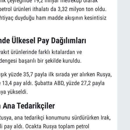
ın ilk çeyreğinde 19,2 milyar metreküp olarak
etrol ürünleri ithalatı da 3,32 milyon ton oldu.
ihtiyaç duyduğu ham madde akışının kesintisiz
nde Ülkesel Pay Dağılımları
akıt ürünlerinde farklı kıtalardan ve
engesi başarılı bir şekilde kuruldu.
ık yüzde 35,7 payla ilk sırada yer alırken Rusya,
 13,4 pay aldı. Şubatta ABD, yüzde 27,2 payla
aya yükseldi.
 Ana Tedarikçiler
e Rusya, ana tedarikçi konumunu sürdürürken Irak,
i pay aldı. Ocakta Rusya toplam petrol