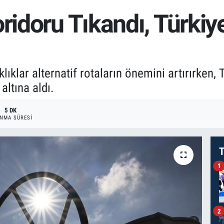
oridoru Tıkandı, Türki
lar alternatif rotaların önemini artırırken, Tü
altına aldı.
5 DK
NMA SÜRESI
T
1
2