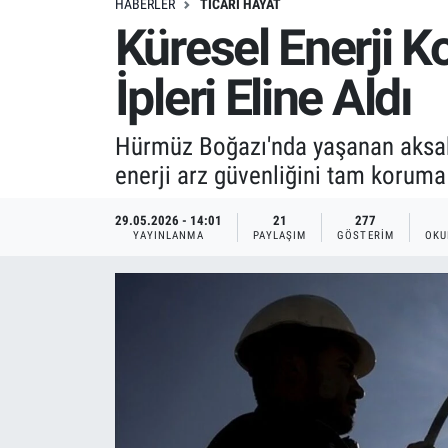
HABERLER
TICARI HAYAT
Küresel Enerji K
İpleri Eline Aldı
Hürmüz Boğazı'nda yaşanan aksaklık
enerji arz güvenliğini tam koruma 
29.05.2026 - 14:01
21
277
YAYINLANMA
PAYLAŞIM
GÖSTERIM
OKU