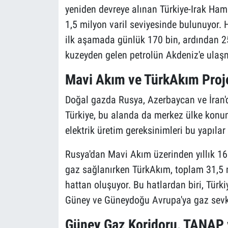
yeniden devreye alınan Türkiye-Irak Ham 
1,5 milyon varil seviyesinde bulunuyor. 
ilk aşamada günlük 170 bin, ardından 250
kuzeyden gelen petrolün Akdeniz'e ulaşm
Mavi Akım ve TürkAkım Proje
Doğal gazda Rusya, Azerbaycan ve İran'd
Türkiye, bu alanda da merkez ülke konum
elektrik üretim gereksinimleri bu yapılar
Rusya'dan Mavi Akım üzerinden yıllık 16
gaz sağlanırken TürkAkım, toplam 31,5 m
hattan oluşuyor. Bu hatlardan biri, Türki
Güney ve Güneydoğu Avrupa'ya gaz sevkiya
Güney Gaz Koridoru, TANAP