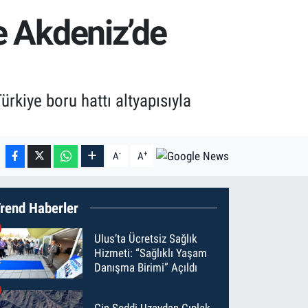
ye Akdeniz’de
rkiye boru hattı altyapısıyla
-
+
A
A
rend Haberler
Ulus’ta Ücretsiz Sağlık
Hizmeti: “Sağlıklı Yaşam
Danışma Birimi” Açıldı
Çin Seddi Uzaydan Çıplak