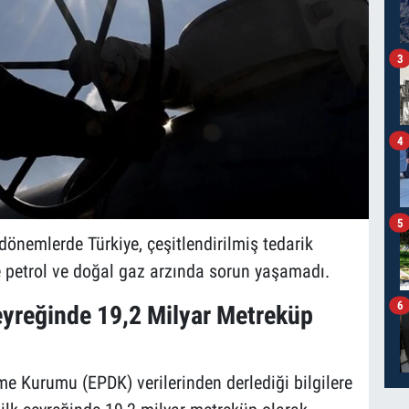
3
4
5
k dönemlerde Türkiye, çeşitlendirilmiş tedarik
de petrol ve doğal gaz arzında sorun yaşamadı.
6
Çeyreğinde 19,2 Milyar Metreküp
e Kurumu (EPDK) verilerinden derlediği bilgilere