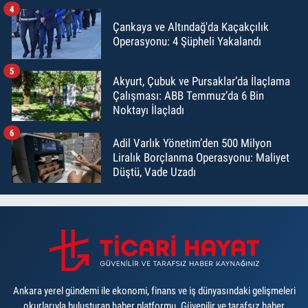
4
Çankaya ve Altındağ'da Kaçakçılık
Operasyonu: 4 Şüpheli Yakalandı
5
Akyurt, Çubuk ve Pursaklar’da İlaçlama
Çalışması: ABB Temmuz’da 6 Bin
Noktayı İlaçladı
6
Adil Varlık Yönetim’den 500 Milyon
Liralık Borçlanma Operasyonu: Maliyet
Düştü, Vade Uzadı
Ankara yerel gündemi ile ekonomi, finans ve iş dünyasındaki gelişmeleri
okurlarıyla buluşturan haber platformu. Güvenilir ve tarafsız haber