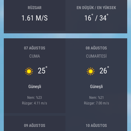
RÜZGAR
EN DÜŞÜK / EN YÜKSEK
°
°
1.61 M/S
16
/ 34
07 AĞUSTOS
08 AĞUSTOS
CUMA
CUMARTESI
°
°
25
26
Güneşli
Güneşli
Nem: %23
Nem: %21
Rüzgar: 4.11 m/s
Rüzgar: 7.00 m/s
09 AĞUSTOS
10 AĞUSTOS