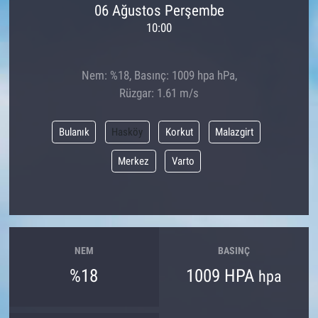
06 Ağustos Perşembe
10:00
Nem: %18, Basınç: 1009 hpa hPa,
Rüzgar: 1.61 m/s
Bulanık
Hasköy
Korkut
Malazgirt
Merkez
Varto
NEM
BASINÇ
%18
1009 HPA
hpa