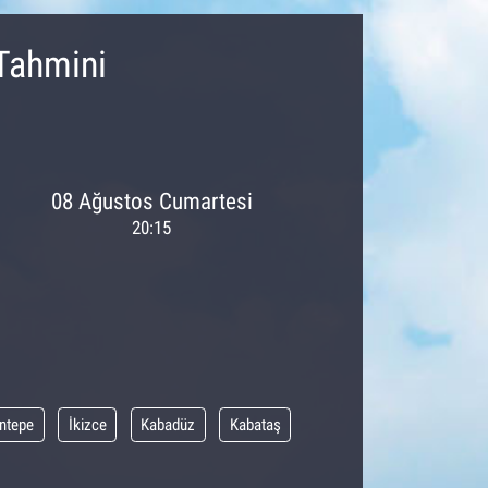
Tahmini
08 Ağustos Cumartesi
20:15
ntepe
İkizce
Kabadüz
Kabataş