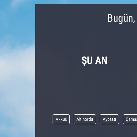
Bugün,
ŞU AN
Akkuş
Altınordu
Aybastı
Çama