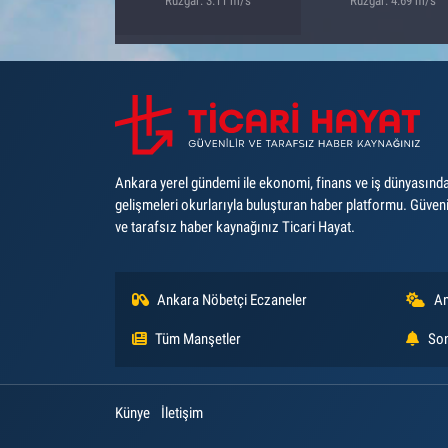
Rüzgar: 3.11 m/s
Rüzgar: 4.69 m/s
Ankara yerel gündemi ile ekonomi, finans ve iş dünyasınd
gelişmeleri okurlarıyla buluşturan haber platformu. Güveni
ve tarafsız haber kaynağınız Ticari Hayat.
Ankara Nöbetçi Eczaneler
An
Tüm Manşetler
Son
Künye
İletişim