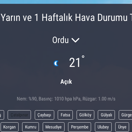
 Yarın ve 1 Haftalık Hava Durumu 
Ordu
°
21
Açık
Nem: %90, Basınç: 1010 hpa hPa, Rüzgar: 1.00 m/s
ş
Çatalpınar
Çaybaşı
Fatsa
Gölköy
Gülyalı
Gürge
Korgan
Kumru
Mesudiye
Perşembe
Ulubey
Ünye