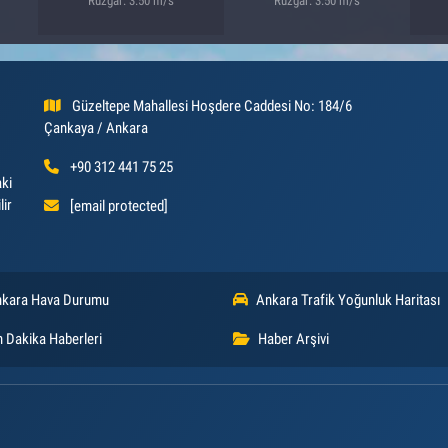
Rüzgar: 3.50 m/s
Rüzgar: 3.50 m/s
Güzeltepe Mahallesi Hoşdere Caddesi No: 184/6
Çankaya / Ankara
+90 312 441 75 25
aki
lir
[email protected]
kara Hava Durumu
Ankara Trafik Yoğunluk Haritası
 Dakika Haberleri
Haber Arşivi