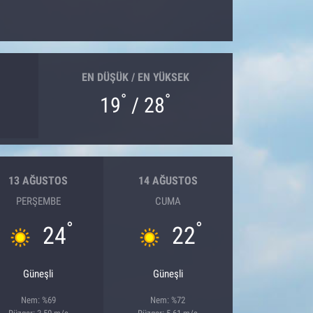
EN DÜŞÜK / EN YÜKSEK
°
°
19
/ 28
13 AĞUSTOS
14 AĞUSTOS
PERŞEMBE
CUMA
°
°
24
22
Güneşli
Güneşli
Nem: %69
Nem: %72