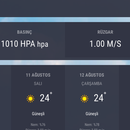
BASINÇ
RÜZGAR
1010 HPA
1.00 M/S
hpa
11 AĞUSTOS
12 AĞUSTOS
SALI
ÇARŞAMBA
°
°
24
24
Güneşli
Güneşli
Nem: %76
Nem: %78