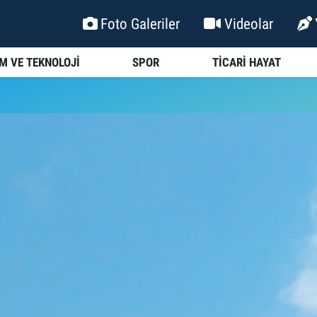
Foto Galeriler
Videolar
İM VE TEKNOLOJİ
SPOR
TİCARİ HAYAT