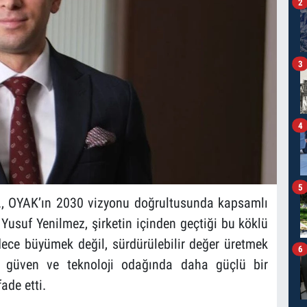
2
3
4
5
, OYAK’ın 2030 vizyonu doğrultusunda kapsamlı
Yusuf Yenilmez, şirketin içinden geçtiği bu köklü
adece büyümek değil, sürdürülebilir değer üretmek
6
ik, güven ve teknoloji odağında daha güçlü bir
ade etti.