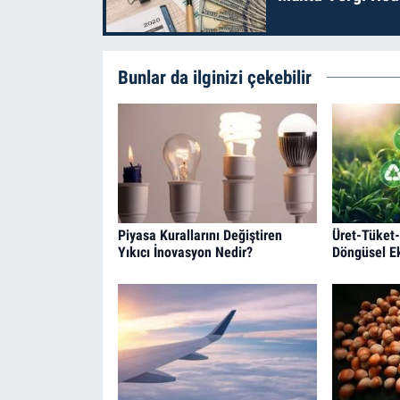
Bunlar da ilginizi çekebilir
Piyasa Kurallarını Değiştiren
Üret-Tüket-
Yıkıcı İnovasyon Nedir?
Döngüsel E