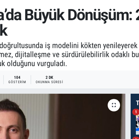
’da Büyük Dönüşüm: 
ık
oğrultusunda iş modelini kökten yenileyerek
ez, dijitalleşme ve sürdürülebilirlik odaklı bu
luk olduğunu vurguladı.
104
2 DK
GÖSTERIM
OKUNMA SÜRESI
T
1