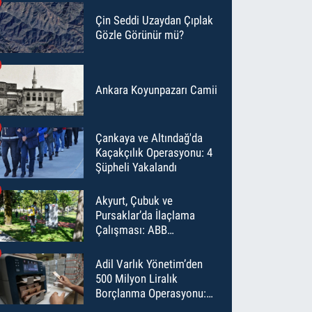
Çin Seddi Uzaydan Çıplak
Gözle Görünür mü?
Ankara Koyunpazarı Camii
Çankaya ve Altındağ'da
Kaçakçılık Operasyonu: 4
Şüpheli Yakalandı
Akyurt, Çubuk ve
Pursaklar’da İlaçlama
Çalışması: ABB
Temmuz’da 6 Bin Noktayı
İlaçladı
Adil Varlık Yönetim’den
500 Milyon Liralık
Borçlanma Operasyonu:
Maliyet Düştü, Vade Uzadı