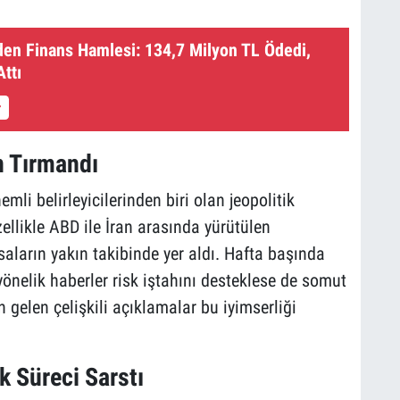
en Finans Hamlesi: 134,7 Milyon TL Ödedi,
Attı
n Tırmandı
mli belirleyicilerinden biri olan jeopolitik
llikle ABD ile İran arasında yürütülen
aların yakın takibinde yer aldı. Hafta başında
yönelik haberler risk iştahını desteklese de somut
gelen çelişkili açıklamalar bu iyimserliği
ik Süreci Sarstı