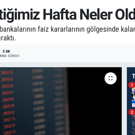
iğimiz Hafta Neler Ol
bankalarının faiz kararlarının gölgesinde kala
raktı.
5 DK
NMA SÜRESI
T
1
2