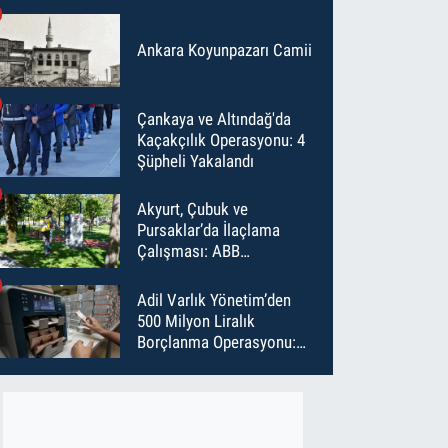
Ankara Koyunpazarı Camii
Çankaya ve Altındağ'da
Kaçakçılık Operasyonu: 4
Şüpheli Yakalandı
Akyurt, Çubuk ve
Pursaklar’da İlaçlama
Çalışması: ABB
Temmuz’da 6 Bin Noktayı
İlaçladı
Adil Varlık Yönetim’den
500 Milyon Liralık
Borçlanma Operasyonu:
Maliyet Düştü, Vade Uzadı