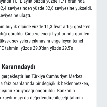
 ayında TÜFE aylık bazda yüzde 1,71 oranında
 32,4 seviyesinden yüzde 32,6 seviyesine yükseldi.
seviyesine ulaştı.
ın büyük ölçüde yüzde 11,3 fiyat artışı gösteren
ğı görüldü. Gıda ve enerji fiyatlarında görülen
üksek seviyelere çıkmasını engelleyen temel
E tahmini yüzde 29,0'dan yüzde 29,5'e
 Kararındaydı
a gerçekleştirilen Türkiye Cumhuriyet Merkez
da faiz oranlarında bir değişiklik beklenmezken,
uruşunu koruyacağı öngörüldü. Bankanın
a kaydırmayı da değerlendirebileceği tahmin