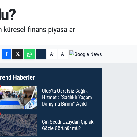
du?
n küresel finans piyasaları
-
+
A
A
rend Haberler
Ulus’ta Ücretsiz Sağlık
Hizmeti: “Sağlıklı Yaşam
Danışma Birimi” Açıldı
Çin Seddi Uzaydan Çıplak
Gözle Görünür mü?