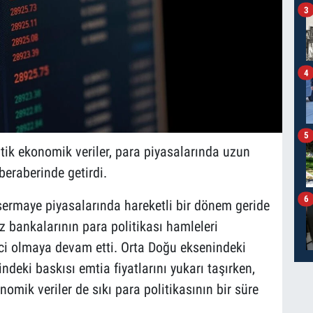
3
4
5
itik ekonomik veriler, para piyasalarında uzun
beraberinde getirdi.
6
 sermaye piyasalarında hareketli bir dönem geride
ez bankalarının para politikası hamleleri
yici olmaya devam etti. Orta Doğu eksenindeki
indeki baskısı emtia fiyatlarını yukarı taşırken,
mik veriler de sıkı para politikasının bir süre