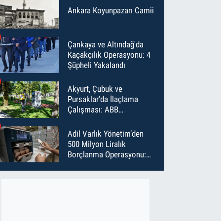
Ankara Koyunpazarı Camii
Çankaya ve Altındağ'da
Kaçakçılık Operasyonu: 4
Şüpheli Yakalandı
Akyurt, Çubuk ve
Pursaklar’da İlaçlama
Çalışması: ABB
Temmuz’da 6 Bin Noktayı
İlaçladı
Adil Varlık Yönetim’den
500 Milyon Liralık
Borçlanma Operasyonu:
Maliyet Düştü, Vade Uzadı