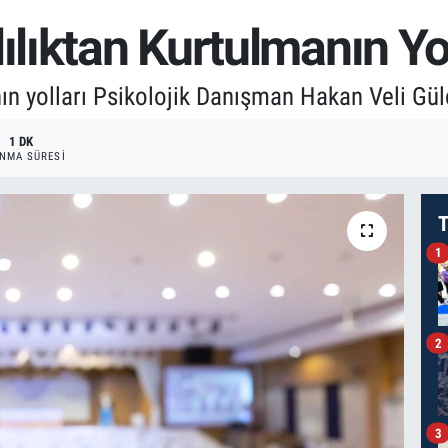
ılıktan Kurtulmanın Yol
nın yolları Psikolojik Danışman Hakan Veli Gül
1 DK
NMA SÜRESI
T
1
2
3