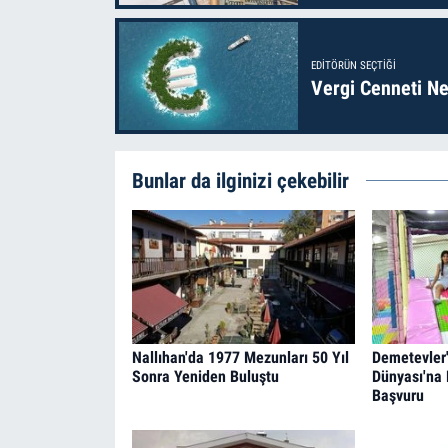
EDITÖRÜN SEÇTIĞI
Vergi Cenneti Ne
Bunlar da ilginizi çekebilir
Nallıhan'da 1977 Mezunları 50 Yıl
Demetevler
Sonra Yeniden Buluştu
Dünyası'na 
Başvuru