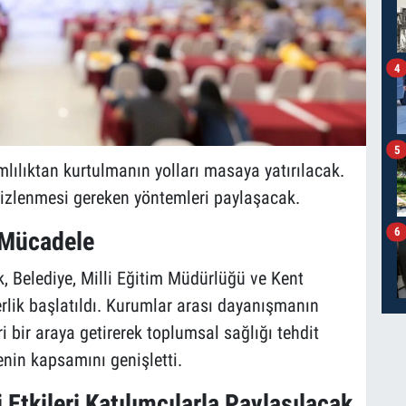
4
5
lılıktan kurtulmanın yolları masaya yatırılacak.
izlenmesi gereken yöntemleri paylaşacak.
6
ü Mücadele
, Belediye, Milli Eğitim Müdürlüğü ve Kent
erlik başlatıldı. Kurumlar arası dayanışmanın
eri bir araya getirerek toplumsal sağlığı tehdit
nin kapsamını genişletti.
 Etkileri Katılımcılarla Paylaşılacak