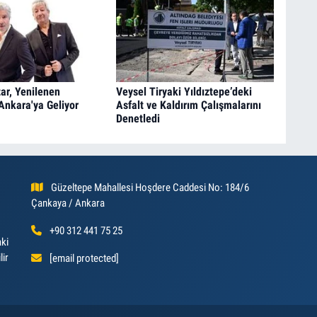
ar, Yenilenen
Veysel Tiryaki Yıldıztepe’deki
Ankara'ya Geliyor
Asfalt ve Kaldırım Çalışmalarını
Denetledi
Güzeltepe Mahallesi Hoşdere Caddesi No: 184/6
Çankaya / Ankara
+90 312 441 75 25
aki
lir
[email protected]