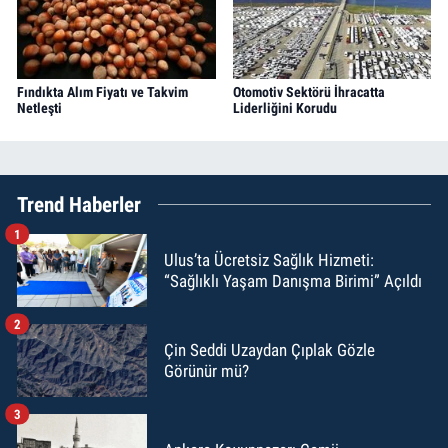
Fındıkta Alım Fiyatı ve Takvim
Otomotiv Sektörü İhracatta
Netleşti
Liderliğini Korudu
Trend Haberler
1
Ulus’ta Ücretsiz Sağlık Hizmeti:
“Sağlıklı Yaşam Danışma Birimi” Açıldı
2
Çin Seddi Uzaydan Çıplak Gözle
Görünür mü?
3