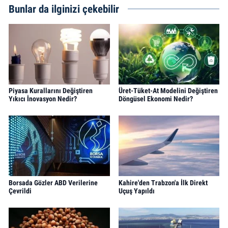
Bunlar da ilginizi çekebilir
Piyasa Kurallarını Değiştiren
Üret-Tüket-At Modelini Değiştiren
Yıkıcı İnovasyon Nedir?
Döngüsel Ekonomi Nedir?
Borsada Gözler ABD Verilerine
Kahire'den Trabzon'a İlk Direkt
Çevrildi
Uçuş Yapıldı