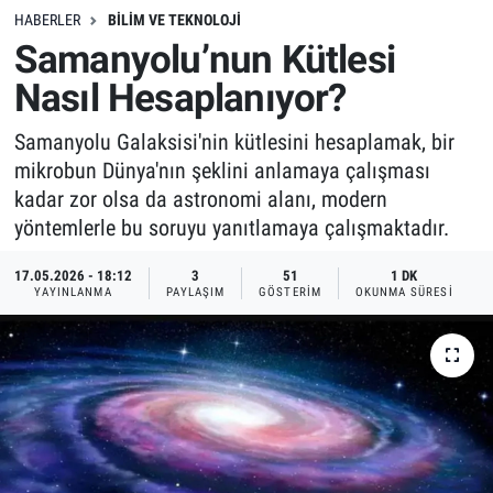
HABERLER
BILIM VE TEKNOLOJI
Samanyolu’nun Kütlesi
Nasıl Hesaplanıyor?
Samanyolu Galaksisi'nin kütlesini hesaplamak, bir
mikrobun Dünya'nın şeklini anlamaya çalışması
kadar zor olsa da astronomi alanı, modern
yöntemlerle bu soruyu yanıtlamaya çalışmaktadır.
17.05.2026 - 18:12
3
51
1 DK
YAYINLANMA
PAYLAŞIM
GÖSTERIM
OKUNMA SÜRESI