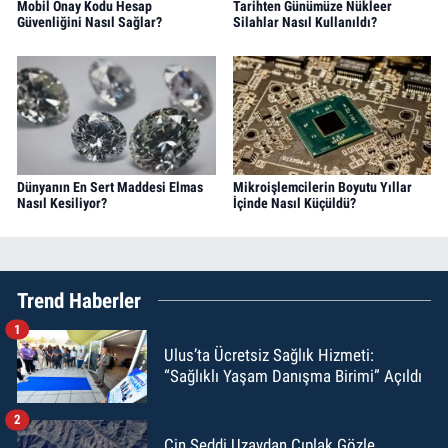
Mobil Onay Kodu Hesap
Tarihten Günümüze Nükleer
Güvenliğini Nasıl Sağlar?
Silahlar Nasıl Kullanıldı?
Dünyanın En Sert Maddesi Elmas
Mikroişlemcilerin Boyutu Yıllar
Nasıl Kesiliyor?
İçinde Nasıl Küçüldü?
Trend Haberler
1
Ulus’ta Ücretsiz Sağlık Hizmeti:
“Sağlıklı Yaşam Danışma Birimi” Açıldı
2
Çin Seddi Uzaydan Çıplak Gözle