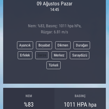
09 Ağustos Pazar
14:45
Nem: %83, Basınç: 1011 hpa hPa,
Rüzgar: 6.81 m/s
Ayancık
Boyabat
Dikmen
Durağan
Erfelek
Gerze
Merkez
Saraydüzü
Türkeli
NEM
BASINÇ
%83
1011 HPA
hpa