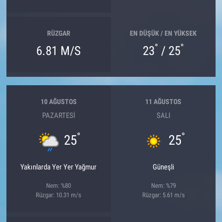
RÜZGAR
EN DÜŞÜK / EN YÜKSEK
°
°
6.81 M/S
23
/ 25
10 AĞUSTOS
11 AĞUSTOS
PAZARTESI
SALI
°
°
25
25
Yakınlarda Yer Yer Yağmur
Güneşli
Nem: %80
Nem: %79
Rüzgar: 10.31 m/s
Rüzgar: 5.61 m/s