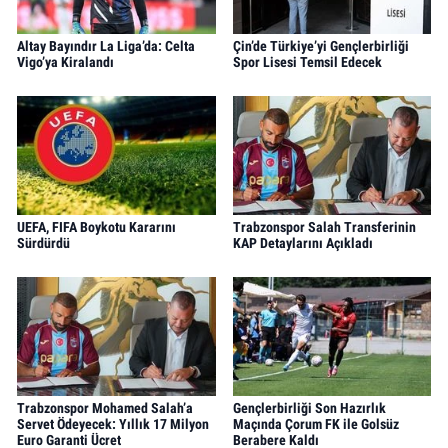
Altay Bayındır La Liga’da: Celta
Çin’de Türkiye’yi Gençlerbirliği
Vigo’ya Kiralandı
Spor Lisesi Temsil Edecek
UEFA, FIFA Boykotu Kararını
Trabzonspor Salah Transferinin
Sürdürdü
KAP Detaylarını Açıkladı
Trabzonspor Mohamed Salah’a
Gençlerbirliği Son Hazırlık
Servet Ödeyecek: Yıllık 17 Milyon
Maçında Çorum FK ile Golsüz
Euro Garanti Ücret
Berabere Kaldı