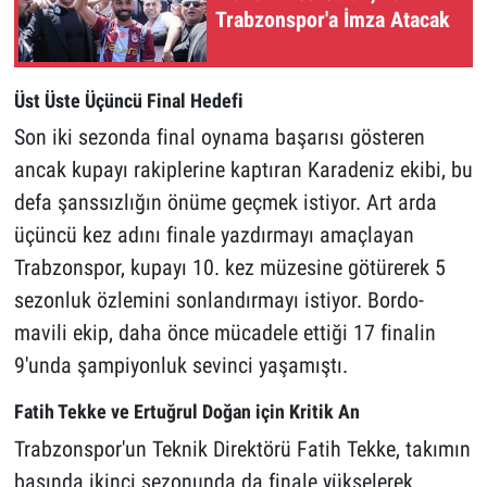
Trabzonspor'a İmza Atacak
Üst Üste Üçüncü Final Hedefi
Son iki sezonda final oynama başarısı gösteren
ancak kupayı rakiplerine kaptıran Karadeniz ekibi, bu
defa şanssızlığın önüme geçmek istiyor. Art arda
üçüncü kez adını finale yazdırmayı amaçlayan
Trabzonspor, kupayı 10. kez müzesine götürerek 5
sezonluk özlemini sonlandırmayı istiyor. Bordo-
mavili ekip, daha önce mücadele ettiği 17 finalin
9'unda şampiyonluk sevinci yaşamıştı.
Fatih Tekke ve Ertuğrul Doğan için Kritik An
Trabzonspor'un Teknik Direktörü Fatih Tekke, takımın
başında ikinci sezonunda da finale yükselerek