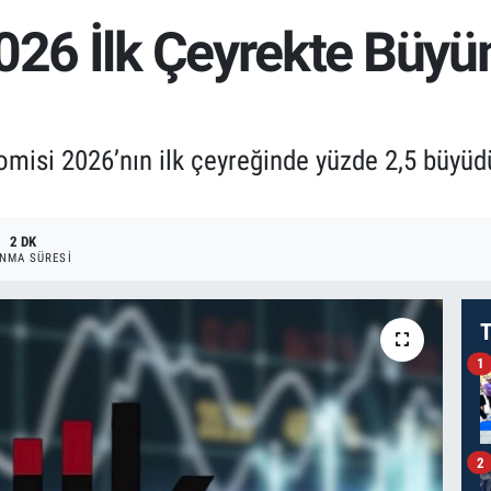
2026 İlk Çeyrekte Bü
omisi 2026’nın ilk çeyreğinde yüzde 2,5 büyüd
2 DK
NMA SÜRESI
T
1
2