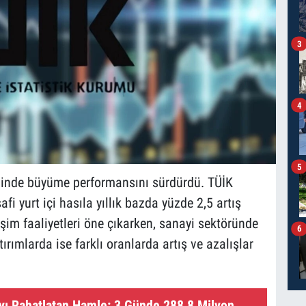
3
4
5
eğinde büyüme performansını sürdürdü. TÜİK
fi yurt içi hasıla yıllık bazda yüzde 2,5 artış
tişim faaliyetleri öne çıkarken, sanayi sektöründe
6
ırımlarda ise farklı oranlarda artış ve azalışlar
yı Rahatlatan Hamle: 3 Günde 288,8 Milyon