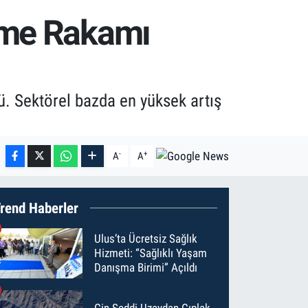
yüme Rakamı
ü. Sektörel bazda en yüksek artış
-
+
A
A
rend Haberler
Ulus’ta Ücretsiz Sağlık
Hizmeti: “Sağlıklı Yaşam
Danışma Birimi” Açıldı
Çin Seddi Uzaydan Çıplak