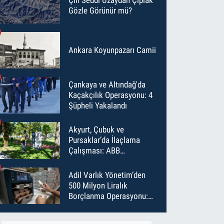
Gözle Görünür mü?
Ankara Koyunpazarı Camii
Çankaya ve Altındağ'da
Kaçakçılık Operasyonu: 4
Şüpheli Yakalandı
Akyurt, Çubuk ve
Pursaklar’da İlaçlama
Çalışması: ABB
Temmuz’da 6 Bin Noktayı
İlaçladı
Adil Varlık Yönetim’den
500 Milyon Liralık
Borçlanma Operasyonu:
Maliyet Düştü, Vade Uzadı