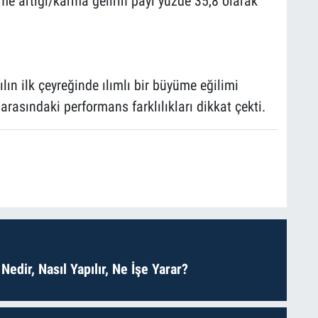
tme artığı/karma gelirin payı yüzde 35,8 olarak
lın ilk çeyreğinde ılımlı bir büyüme eğilimi
rasındaki performans farklılıkları dikkat çekti.
Nedir, Nasıl Yapılır, Ne İşe Yarar?