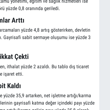
kamu yönetimi, eğitim ve sağlık hizmetleri ise
örü yüzde 0,8 oranında geriledi.
lar Arttı
arcamaları yüzde 4,8 artış gösterirken, devletin
ı. Gayrisafi sabit sermaye oluşumu ise yüzde 3
ikkat Çekti
n, ithalat yüzde 2 azaldı. Bu tablo dış ticaret
 işaret etti.
it Kaldı
e yüzde 35,9 artarken, net işletme artığı/karma
lerinin gayrisafi katma değer içindeki payı yüzde