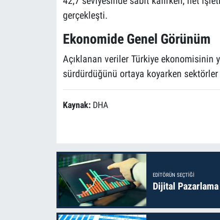
42,7 seviyesinde sabit kalırken, net işle
gerçekleşti.
Ekonomide Genel Görünüm
Açıklanan veriler Türkiye ekonomisinin yı
sürdürdüğünü ortaya koyarken sektörler a
Kaynak:
DHA
EDITÖRÜN SEÇTIĞI
Dijital Pazarlama 