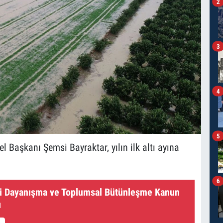
2
3
4
5
el Başkanı Şemsi Bayraktar, yılın ilk altı ayına
6
li Dayanışma ve Toplumsal Bütünleşme Kanun
ı