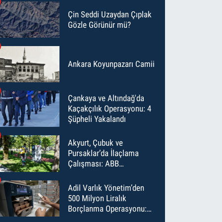
Çin Seddi Uzaydan Çıplak
Gözle Görünür mü?
Ankara Koyunpazarı Camii
Çankaya ve Altındağ'da
Kaçakçılık Operasyonu: 4
Şüpheli Yakalandı
Akyurt, Çubuk ve
Pursaklar’da İlaçlama
Çalışması: ABB
Temmuz’da 6 Bin Noktayı
İlaçladı
Adil Varlık Yönetim’den
500 Milyon Liralık
Borçlanma Operasyonu:
Maliyet Düştü, Vade Uzadı