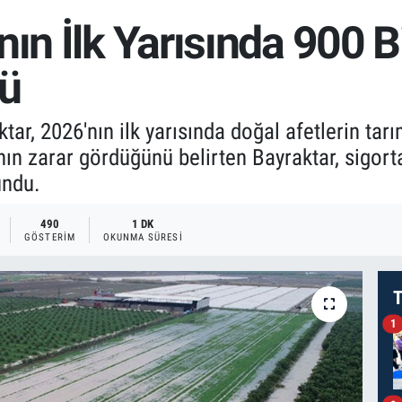
nın İlk Yarısında 900 
dü
, 2026'nın ilk yarısında doğal afetlerin tarım
ın zarar gördüğünü belirten Bayraktar, sigortas
undu.
490
1 DK
GÖSTERIM
OKUNMA SÜRESI
T
1