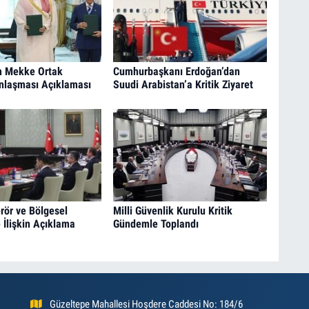
n Mekke Ortak
Cumhurbaşkanı Erdoğan’dan
laşması Açıklaması
Suudi Arabistan’a Kritik Ziyaret
rör ve Bölgesel
Milli Güvenlik Kurulu Kritik
 İlişkin Açıklama
Gündemle Toplandı
Güzeltepe Mahallesi Hoşdere Caddesi No: 184/6