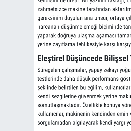
kendisini de üretir. Bir yazının taslağı
zahmetsizce makine tarafından aktarılma
gereksinim duyulan ana unsur, ortaya çı
harcanan düşünme emeği biçiminde tanı
yaparak doğruya ulaşma aşaması tamam
yerine zayıflama tehlikesiyle karşı karşıy
Eleştirel Düşüncede Bilişsel 
Süregelen çalışmalar, yapay zekayı yoğu
testlerinde daha düşük performans göster
şeklinde belirtilen bu eğilim, kullanıcı
kendi sezgilerine güvenmek yerine makin
somutlaşmaktadır. Özellikle konuya yön
kullanıcılar, makinenin kendinden emin ve
sorgulamadan algılayarak kendi yargı yeti