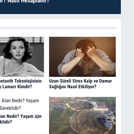
r? Nasıl Hesaplanır?
uetooth Teknolojisinin
Uzun Süreli Stres Kalp ve Damar
y Lamarr Kimdir?
Sağlığını Nasıl Etkiliyor?
lan Nedir? Yaşam için
lidir?