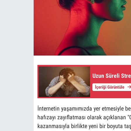
Uzun Süreli Stre
İçeriği Görüntüle
İnternetin yaşamımızda yer etmesiyle be
hafızayı zayıflatması olarak açıklanan "G
kazanmasıyla birlikte yeni bir boyuta ta