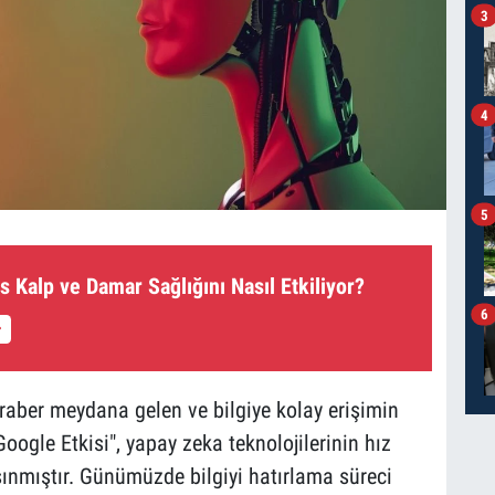
3
4
5
s Kalp ve Damar Sağlığını Nasıl Etkiliyor?
6
raber meydana gelen ve bilgiye kolay erişimin
oogle Etkisi", yapay zeka teknolojilerinin hız
şınmıştır. Günümüzde bilgiyi hatırlama süreci