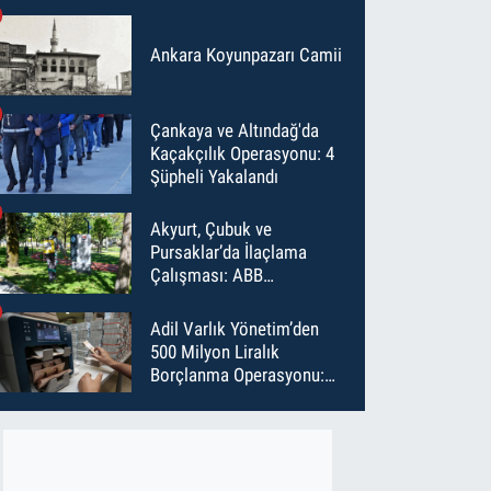
Ankara Koyunpazarı Camii
Çankaya ve Altındağ'da
Kaçakçılık Operasyonu: 4
Şüpheli Yakalandı
Akyurt, Çubuk ve
Pursaklar’da İlaçlama
Çalışması: ABB
Temmuz’da 6 Bin Noktayı
İlaçladı
Adil Varlık Yönetim’den
500 Milyon Liralık
Borçlanma Operasyonu:
Maliyet Düştü, Vade Uzadı