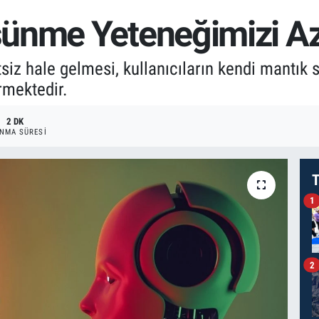
ünme Yeteneğimizi Az
iz hale gelmesi, kullanıcıların kendi mantık sü
irmektedir.
2 DK
NMA SÜRESI
T
1
2