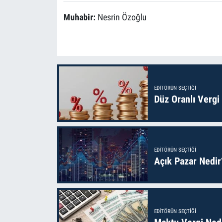
Muhabir:
Nesrin Özoğlu
EDITÖRÜN SEÇTIĞI
Düz Oranlı Vergi
EDITÖRÜN SEÇTIĞI
Açık Pazar Nedir
EDITÖRÜN SEÇTIĞI