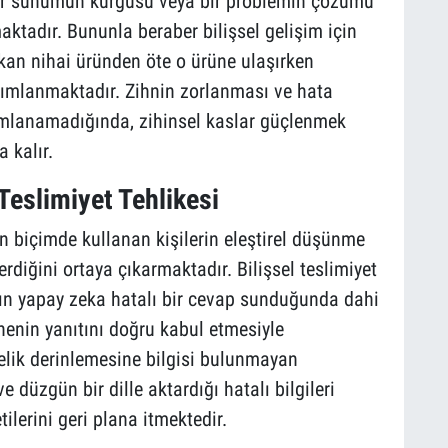
, bir sunumun kurgusu veya bir problemin çözümü
ktadır. Bununla beraber bilişsel gelişim için
kan nihai üründen öte o ürüne ulaşırken
mlanmaktadır. Zihnin zorlanması ve hata
lanamadığında, zihinsel kaslar güçlenmek
a kalır.
Teslimiyet Tehlikesi
n biçimde kullanan kişilerin eleştirel düşünme
diğini ortaya çıkarmaktadır. Bilişsel teslimiyet
ların yapay zeka hatalı bir cevap sunduğunda dahi
enin yanıtını doğru kabul etmesiyle
elik derinlemesine bilgisi bulunmayan
 düzgün bir dille aktardığı hatalı bilgileri
lerini geri plana itmektedir.