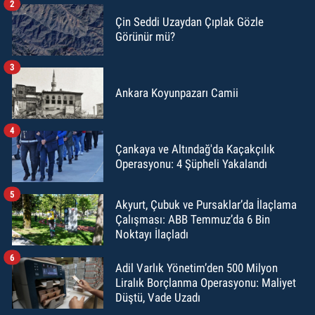
2
Çin Seddi Uzaydan Çıplak Gözle
Görünür mü?
3
Ankara Koyunpazarı Camii
4
Çankaya ve Altındağ'da Kaçakçılık
Operasyonu: 4 Şüpheli Yakalandı
5
Akyurt, Çubuk ve Pursaklar’da İlaçlama
Çalışması: ABB Temmuz’da 6 Bin
Noktayı İlaçladı
6
Adil Varlık Yönetim’den 500 Milyon
Liralık Borçlanma Operasyonu: Maliyet
Düştü, Vade Uzadı