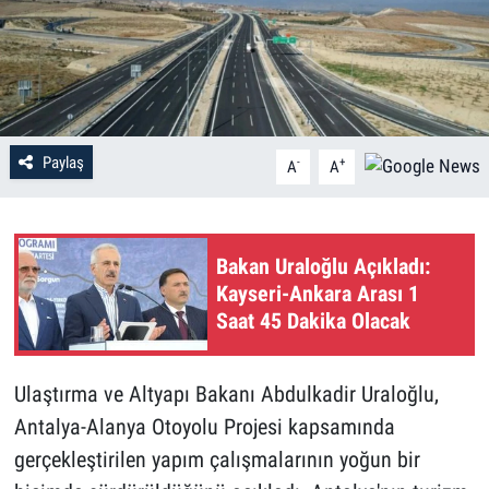
Paylaş
-
+
A
A
Bakan Uraloğlu Açıkladı:
Kayseri-Ankara Arası 1
Saat 45 Dakika Olacak
Ulaştırma ve Altyapı Bakanı Abdulkadir Uraloğlu,
Antalya-Alanya Otoyolu Projesi kapsamında
gerçekleştirilen yapım çalışmalarının yoğun bir