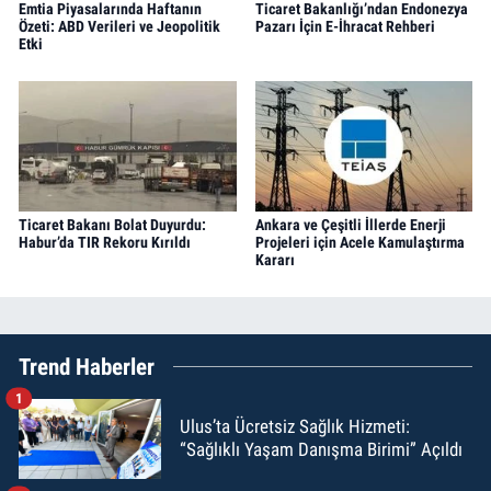
Emtia Piyasalarında Haftanın
Ticaret Bakanlığı’ndan Endonezya
Özeti: ABD Verileri ve Jeopolitik
Pazarı İçin E-İhracat Rehberi
Etki
Ticaret Bakanı Bolat Duyurdu:
Ankara ve Çeşitli İllerde Enerji
Habur’da TIR Rekoru Kırıldı
Projeleri için Acele Kamulaştırma
Kararı
Trend Haberler
1
Ulus’ta Ücretsiz Sağlık Hizmeti:
“Sağlıklı Yaşam Danışma Birimi” Açıldı