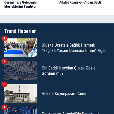
Öğrencilere Geleceğin
Adalet Komisyonu'ndan Geçti
Mesleklerini Tanıtıyor
Trend Haberler
1
Ulus’ta Ücretsiz Sağlık Hizmeti:
“Sağlıklı Yaşam Danışma Birimi” Açıldı
2
Çin Seddi Uzaydan Çıplak Gözle
Görünür mü?
3
Ankara Koyunpazarı Camii
4
Çankaya ve Altındağ'da Kaçakçılık