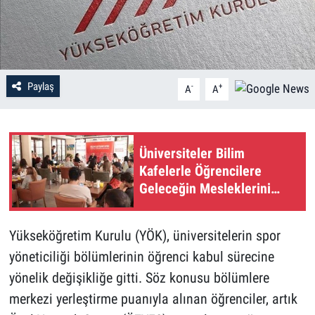
Paylaş
-
+
A
A
Üniversiteler Bilim
Kafelerle Öğrencilere
Geleceğin Mesleklerini
Tanıtıyor
Yükseköğretim Kurulu (YÖK), üniversitelerin spor
yöneticiliği bölümlerinin öğrenci kabul sürecine
yönelik değişikliğe gitti. Söz konusu bölümlere
merkezi yerleştirme puanıyla alınan öğrenciler, artık