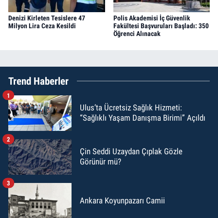
Denizi Kirleten Tesislere 47
Polis Akademisi İç Güvenlik
Milyon Lira Ceza Kesildi
Fakültesi Başvuruları Başladı: 350
Öğrenci Alınacak
Trend Haberler
1
Ulus’ta Ücretsiz Sağlık Hizmeti:
“Sağlıklı Yaşam Danışma Birimi” Açıldı
2
Çin Seddi Uzaydan Çıplak Gözle
Görünür mü?
3
Ankara Koyunpazarı Camii