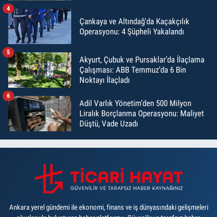
4
Çankaya ve Altındağ'da Kaçakçılık
Operasyonu: 4 Şüpheli Yakalandı
5
Akyurt, Çubuk ve Pursaklar’da İlaçlama
Çalışması: ABB Temmuz’da 6 Bin
Noktayı İlaçladı
6
Adil Varlık Yönetim’den 500 Milyon
Liralık Borçlanma Operasyonu: Maliyet
Düştü, Vade Uzadı
Ankara yerel gündemi ile ekonomi, finans ve iş dünyasındaki gelişmeleri