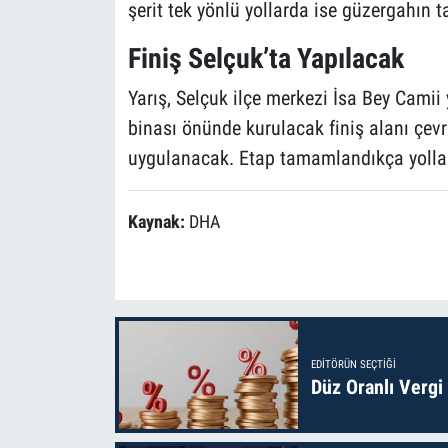
şerit tek yönlü yollarda ise güzergahın 
Finiş Selçuk’ta Yapılacak
Yarış, Selçuk ilçe merkezi İsa Bey Cami
binası önünde kurulacak finiş alanı çevr
uygulanacak. Etap tamamlandıkça yollar 
Kaynak:
DHA
EDITÖRÜN SEÇTIĞI
Düz Oranlı Vergi