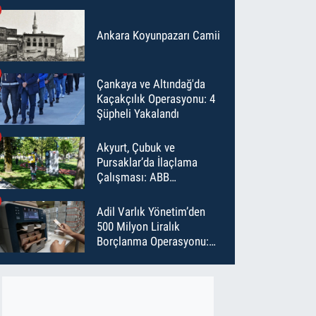
Ankara Koyunpazarı Camii
Çankaya ve Altındağ'da
Kaçakçılık Operasyonu: 4
Şüpheli Yakalandı
Akyurt, Çubuk ve
Pursaklar’da İlaçlama
Çalışması: ABB
Temmuz’da 6 Bin Noktayı
İlaçladı
Adil Varlık Yönetim’den
500 Milyon Liralık
Borçlanma Operasyonu:
Maliyet Düştü, Vade Uzadı