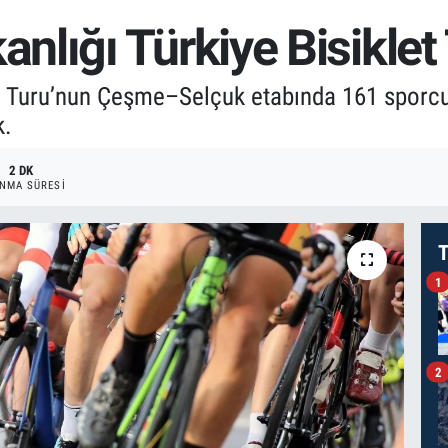
lığı Türkiye Bisiklet 
et Turu’nun Çeşme–Selçuk etabında 161 sporc
k.
2 DK
NMA SÜRESI
T
1
2