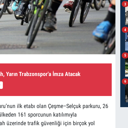
3
4
5
, Yarın Trabzonspor'a İmza Atacak
6
uru’nun ilk etabı olan Çeşme–Selçuk parkuru, 26
lkeden 161 sporcunun katılımıyla
h üzerinde trafik güvenliği için birçok yol