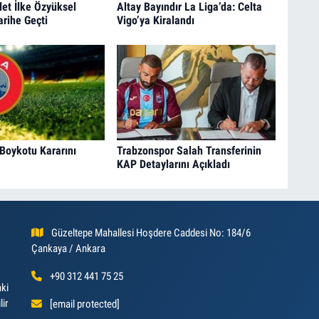
let İlke Özyüksel
Altay Bayındır La Liga’da: Celta
arihe Geçti
Vigo’ya Kiralandı
Boykotu Kararını
Trabzonspor Salah Transferinin
KAP Detaylarını Açıkladı
Güzeltepe Mahallesi Hoşdere Caddesi No: 184/6
Çankaya / Ankara
+90 312 441 75 25
aki
lir
[email protected]