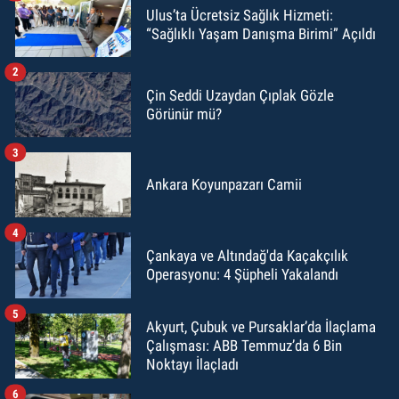
Ulus’ta Ücretsiz Sağlık Hizmeti:
“Sağlıklı Yaşam Danışma Birimi” Açıldı
2
Çin Seddi Uzaydan Çıplak Gözle
Görünür mü?
3
Ankara Koyunpazarı Camii
4
Çankaya ve Altındağ'da Kaçakçılık
Operasyonu: 4 Şüpheli Yakalandı
5
Akyurt, Çubuk ve Pursaklar’da İlaçlama
Çalışması: ABB Temmuz’da 6 Bin
Noktayı İlaçladı
6