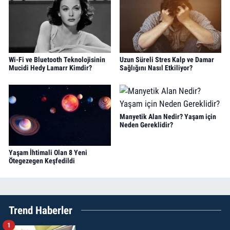
Wi-Fi ve Bluetooth Teknolojisinin
Uzun Süreli Stres Kalp ve Damar
Mucidi Hedy Lamarr Kimdir?
Sağlığını Nasıl Etkiliyor?
Manyetik Alan Nedir? Yaşam için
Neden Gereklidir?
Yaşam İhtimali Olan 8 Yeni
Ötegezegen Keşfedildi
Trend Haberler
1